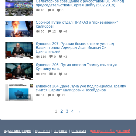
Селекторное совещание с руксоставом ВС РФ под
председательством Сергея Шойгу (5.02.2019)
10
0
0
05:33
Срочно! Путин отдал ПРИКАЗ о "приземлении"
Калибров!
90
12
+6
15:12
Душенов 207. Русские беспилотники уже над
Вашингтоном. Адмирал Иван Иваныч Си-
Цзиньпинский
01:26:36
139
0
+3
Душенов 206. Путин показал Трампу крылатую
Кузькину мать
156
0
+3
01:29:47
Душенов 204. Даже Луна уже под прицелом. Трампу
снится Сармат Калибрович Посейдонов
51
0
+2
01:16:10
1
2
3
4
→
администрация
правила
справка
реклама
для правообладателей
|
|
|
|
|