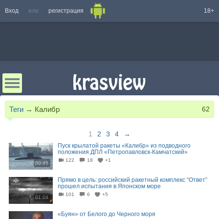
Вход
или
регистрация
18+
Теги
→
Калибр
62
1
2
3
4
→
Пуск крылатой ракеты «Калибр» из подводного
положения ДПЛ «Петропавловск-Камчатский»
122
18
+1
00:45
Прямо в цель: российский ракетный комплекс “Ответ”
прошел испытания в Японском море
101
6
+5
01:04
«Буян» от Белого до Черного моря