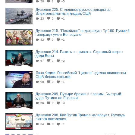
58
2
+5
Душенов 225. Сплошное русское коварство.
Электромагнитный кирдык CША
23
0
+1
02:02:04
Душенов 215. "Посейдон" подстрахует Ту-160. Руccкий
гипepзвук уже в Beнecуэле
42
0
+1
01:59:46
Душенов 214. Ракеты и приветы. Скромный секрет
дяди Вовы
67
0
+2
01:58:43
Яков Кедми. Российский "Циркон" сделал авианосцы
США бесполезными
98
0
+1
21:22
Душенов 209. Пузыри брехни и плазмы. Быстрый
удар Путина по Евразии
56
0
+3
01:13:49
Душенов 208. Как Путин Трампа калибрует. Рухлядь
пятого поколения
34
0
+1
01:17:50