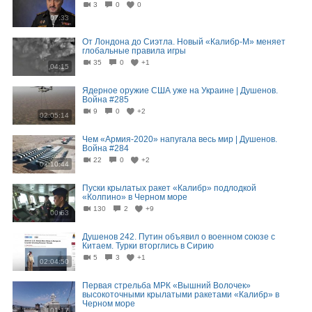
3
0
0
07:33
От Лондона до Сиэтла. Новый «Калибр-М» меняет
глобальные правила игры
35
0
+1
04:15
Ядерное оружие США уже на Украине | Душенов.
Война #285
9
0
+2
02:05:14
Чем «Армия-2020» напугала весь мир | Душенов.
Война #284
22
0
+2
02:10:44
Пуски крылатых ракет «Калибр» подлодкой
«Колпино» в Черном море
130
2
+9
00:53
Душенов 242. Путин объявил о военном союзе с
Китаем. Турки вторглись в Сирию
5
3
+1
02:04:50
Первая стрельба МРК «Вышний Волочек»
высокоточными крылатыми ракетами «Калибр» в
Черном море
01:17