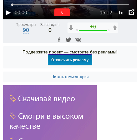
1x
00:00
15:12
6
Просмотры
За сегодня
+6
90
0
0
6
Поддержите проект — смотрите без рекламы!
Отключить рекламу
Читать комментарии