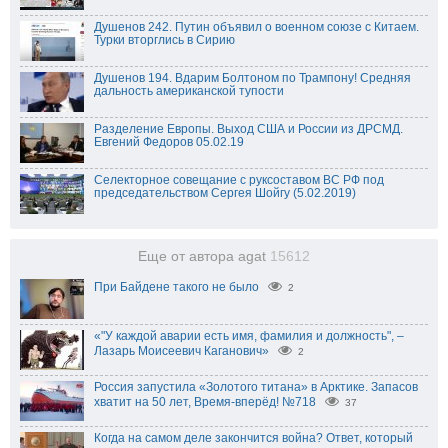
Душенов 242. Путин объявил о военном союзе с Китаем.
Турки вторглись в Сирию
Душенов 194. Вдарим Болтоном по Трампону! Средняя
дальность американской тупости
Разделение Европы. Выход США и России из ДРСМД.
Евгений Федоров 05.02.19
Селекторное совещание с руксоставом ВС РФ под
председательством Сергея Шойгу (5.02.2019)
Еще от автора agat
15612
При Байдене такого не было
2
«"У каждой аварии есть имя, фамилия и должность", –
Лазарь Моисеевич Каганович»
2
Россия запустила «Золотого титана» в Арктике. Запасов
хватит на 50 лет, Время-вперёд! №718
37
Когда на самом деле закончится война? Ответ, который