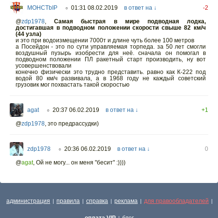
MOHCTbIP
01:31 08.02.2019
в ответ на ↓
-2
○
@
zdp1978
,
Самая быстрая в мире подводная лодка,
достигавшая в подводном положении скорости свыше 82 км/ч
(44 узла)
и это при водоизмещении 7000т и длине чуть более 100 метров
а Посейдон - это по сути управляемая торпеда. за 50 лет смогли
воздушный пузырь изобрести для неё. сначала он помогал в
подводном положении ПЛ ракетный старт производить, ну вот
усовершенствовали
конечно физически это трудно представить. равно как К-222 под
водой 80 км/ч развивала, а в 1968 году не каждый советский
грузовик мог похвастать такой скоростью
agat
20:37 06.02.2019
в ответ на ↓
+1
○
@
zdp1978
,
это предрассудки)
zdp1978
20:36 06.02.2019
в ответ на ↓
0
○
@
agat
,
Ой не могу... он меня "бесит" :))))
администрация
правила
справка
реклама
для правообладателей
|
|
|
|
|