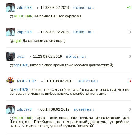
zdp1978
11:38 08.02.2019
в ответ на ↓
+1
○
@
MOHCTbIP
,
Не понял Вашего сарказма
zdp1978
11:38 08.02.2019
в ответ на ↓
0
○
@
agat
,
Да он такой до сих пор :)
agat
11:23 08.02.2019
в ответ на ↓
0
○
@
zdp1978
,
шквал в свое время тоже казался фантастикой)
MOHCTbIP
11:10 08.02.2019
в ответ на ↓
-3
○
@
zdp1978
,
Россия так сильно "отстала" в науке и развитии, что не
успеваю поглощать информацию. спасибо за поправку
zdp1978
06:14 08.02.2019
в ответ на ↓
0
○
@
MOHCTbIP
,
Эфект кавитационного пузыря использовали для
Шквала, а не Посейдона , но там ракетный двигатель, тут гребные
винты, что делает воздушный пузырь "помехой"