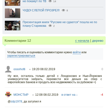
не покажут по ТВ
14
ЧУДО! СЛЕПОЙ ПРОЗРЕЛ!
8
Презентация книги "Русские не сдаются" пошла не по
плану Старикова
2
Комментарии
12
с начала
|
дерево
Чтобы писать и оценивать комментарии нужно
войти
или
зарегистрироваться
ossohotti
19:20 08.02.2019
0
○
Ну все, осталось только детей с Лондонских и Нью-Йоркских
университетов забрать, перевести все деньги на сбер с
европейских банков и продать всю недвижимость за рубежом =)
MOHCTbIP
12:08 08.02.2019
в ответ на ↓
-4
○
@
zdp1978
,
да затупил я