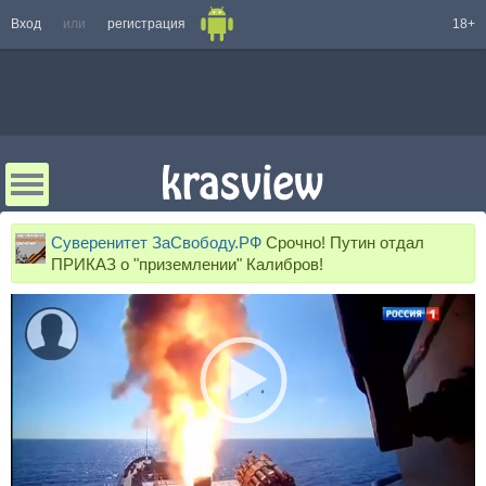
Вход
или
регистрация
18+
Суверенитет ЗаСвободу.РФ
Срочно! Путин отдал
ПРИКАЗ о "приземлении" Калибров!