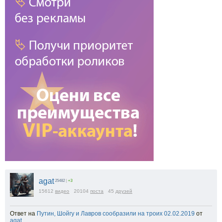
agat
25482
|
+3
15612
видео
20104
поста
45
друзей
Ответ на
Путин, Шойгу и Лавров сообразили на троих 02.02.2019
от
agat