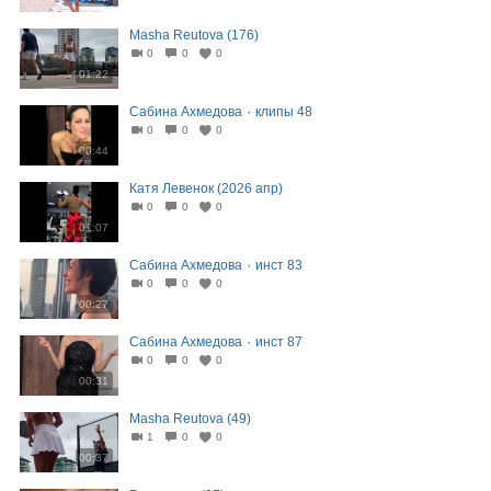
Masha Reutova (176)
0
0
0
01:22
Сабина Ахмедова ٠ клипы 48
0
0
0
00:44
Катя Левенок (2026 апр)
0
0
0
01:07
Сабина Ахмедова ٠ инст 83
0
0
0
00:27
Сабина Ахмедова ٠ инст 87
0
0
0
00:31
Masha Reutova (49)
1
0
0
00:37