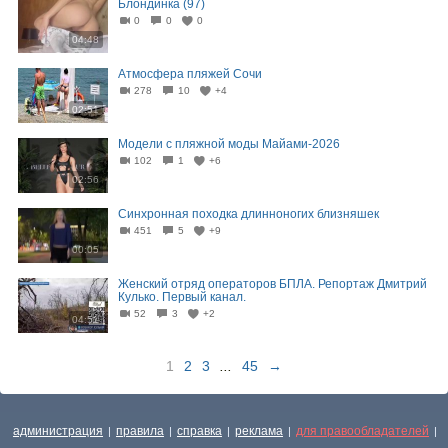
Блондинка (97)
0
0
0
04:48
Атмосфера пляжей Сочи
278
10
+4
02:51
Модели с пляжной моды Майами-2026
102
1
+6
02:56
Синхронная походка длинноногих близняшек
451
5
+9
00:05
Женский отряд операторов БПЛА. Репортаж Дмитрий
Кулько. Первый канал.
52
3
+2
04:51
1
2
3
...
45
→
администрация
правила
справка
реклама
для правообладателей
|
|
|
|
|