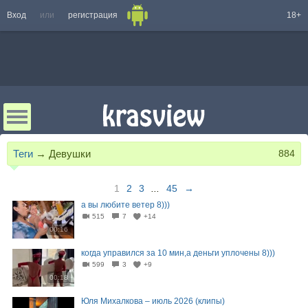
Вход
или
регистрация
18+
Теги
→
Девушки
884
1
2
3
...
45
→
а вы любите ветер 8)))
515
7
+14
00:16
когда управился за 10 мин,а деньги уплочены 8)))
599
3
+9
00:18
Юля Михалкова – июль 2026 (клипы)