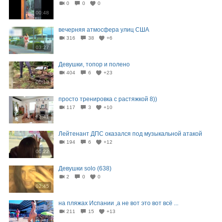
0
0
0
00:48
вечерняя атмосфера улиц США
316
38
+6
03:27
Девушки, топор и полено
404
6
+23
00:18
просто тренировка с растяжкой 8))
117
3
+10
02:41
Лейтенант ДПС оказался под музыкальной атакой
194
6
+12
00:22
Девушки solo (638)
2
0
0
02:45
на пляжах Испании ,а не вот это вот всё ...
211
15
+13
03:11