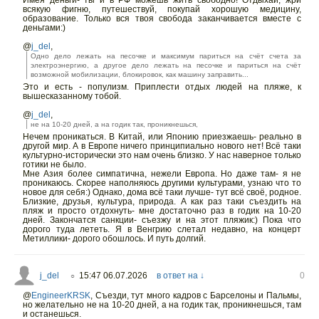
Имея деньги- ты и в РФ можешь жить свободно! Отдыхай, жри
всякую фигню, путешествуй, покупай хорошую медицину,
образование. Только вся твоя свобода заканчивается вместе с
деньгами:)
@
j_del
,
Одно дело лежать на песочке и максимум париться на счёт счета за
электроэнергию, а другое дело лежать на песочке и париться на счёт
возможной мобилизации, блокировок, как машину заправить...
Это и есть - популизм. Приплести отдых людей на пляже, к
вышесказанному тобой.
@
j_del
,
не на 10-20 дней, а на годик так, проникнешься,
Нечем проникаться. В Китай, или Японию приезжаешь- реально в
другой мир. А в Европе ничего принципиально нового нет! Всё таки
культурно-исторически это нам очень близко. У нас наверное только
готики не было.
Мне Азия более симпатична, нежели Европа. Но даже там- я не
проникаюсь. Скорее наполняюсь другими культурами, узнаю что то
новое для себя:) Однако, дома всё таки лучше- тут всё своё, родное.
Близкие, друзья, культура, природа. А как раз таки съездить на
пляж и просто отдохнуть- мне достаточно раз в годик на 10-20
дней. Закончатся санкции- съезжу и на этот пляжик:) Пока что
дорого туда лететь. Я в Венгрию слетал недавно, на концерт
Метиллики- дорого обошлось. И путь долгий.
j_del
15:47 06.07.2026
в ответ на ↓
0
○
@
EngineerKRSK
,
Съезди, тут много кадров с Барселоны и Пальмы,
но желательно не на 10-20 дней, а на годик так, проникнешься, там
и останешься.