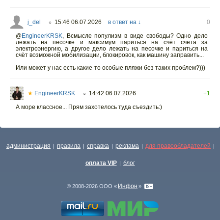
j_del
15:46 06.07.2026
в ответ на ↓
0
○
@
EngineerKRSK
,
Всмысле популизм в виде свободы? Одно дело
лежать на песочке и максимум париться на счёт счета за
электроэнергию, а другое дело лежать на песочке и париться на
счёт возможной мобилизации, блокировок, как машину заправить...
Или может у нас есть какие-то особые пляжи без таких проблем?)))
★
EngineerKRSK
14:42 06.07.2026
+1
○
А море классное... Прям захотелось туда съездить:)
администрация
правила
справка
реклама
для правообладателей
|
|
|
|
|
оплата VIP
блог
|
Инфон
© 2008-2026 ООО «
»