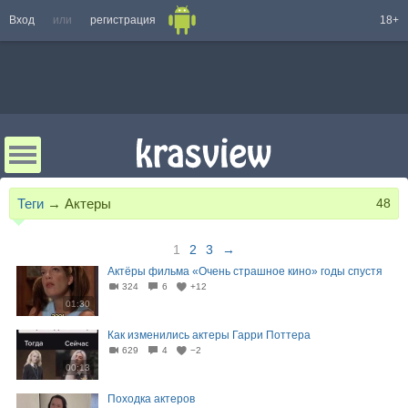
Вход
или
регистрация
18+
Теги
→
Актеры
48
1
2
3
→
Актёры фильма «Очень страшное кино» годы спустя
324
6
+12
01:30
Как изменились актеры Гарри Поттера
629
4
−2
00:13
Походка актеров⁠⁠