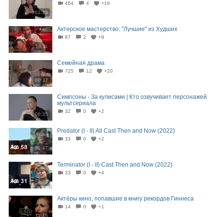
464
4
+19
01:29
Актерское мастерство: "Лучшие" из Худших
87
2
+9
13:11
Семейная драма
725
12
+20
00:37
Симпсоны - За кулисами | Кто озвучивает персонажей
мультсериала
32
0
+2
08:35
Predator (I - II) All Cast Then and Now (2022)
33
0
+2
08:47
Terminator (I - II) Cast Then and Now (2022)
33
0
+4
08:48
Актёры кино, попавшие в книгу рекордов Гиннеса
14
0
+1
11:48