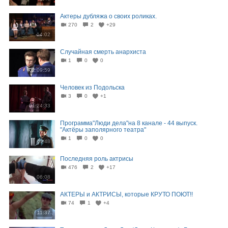
Актеры дубляжа о своих роликах.
270
2
+29
14:02
Случайная смерть анархиста
1
0
0
02:09:59
Человек из Подольска
3
0
+1
01:24:33
Программа"Люди дела"на 8 канале - 44 выпуск.
"Актёры заполярного театра"
1
0
0
09:48
Последняя роль актрисы
476
2
+17
06:08
АКТЕРЫ и АКТРИСЫ, которые КРУТО ПОЮТ!!
74
1
+4
11:37