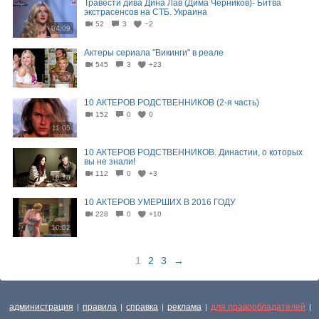
Травести дива Дина Лав (Дима Черников)- Битва
экстрасенсов на СТБ. Украина
52
3
−2
04:09
Актеры сериала "Викинги" в реале
545
3
+23
11:37
10 АКТЕРОВ РОДСТВЕННИКОВ (2-я часть)
152
0
0
11:05
10 АКТЕРОВ РОДСТВЕННИКОВ. Династии, о которых
вы не знали!
112
0
+3
10:10
10 АКТЕРОВ УМЕРШИХ В 2016 ГОДУ
228
0
+10
10:02
1
2
3
→
администрация
правила
справка
реклама
для правообладателей
|
|
|
|
|