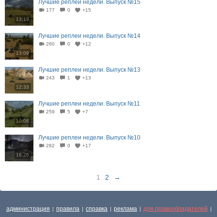
Лучшие реплеи недели. Выпуск №15
177
0
+15
13:19
Лучшие реплеи недели. Выпуск №14
260
0
+12
13:09
Лучшие реплеи недели. Выпуск №13
243
1
+13
12:33
Лучшие реплеи недели. Выпуск №11
259
5
+7
10:06
Лучшие реплеи недели. Выпуск №10
282
0
+17
18:26
1
2
→
администрация
правила
справка
реклама
для правообладателей
|
|
|
|
|