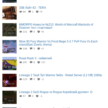
ЗЗВ Лайт #2 - TERA
69
1
+5
14:00
MMORPG Новости №210. World of Warcraft Warlords of
Draenor тест стартовал!
131
0
+6
02:20
Wow 90 Fury Warrior Vs Frost Mage 5.4.7 PvP-Fury Vs Each
class!(Epic Duels, Arena)
108
3
+2
08:24
Road Rash 3 - геймплей
297
8
+27
03:37
Lineage 2 Tauti Tyrr Warrior Skills - Retail Server (L2 Off) 1080p
123
2
−2
05:49
Lineage 2 GoD Rogue vs Rogue Корейский дуэлянт :D
57
3
−1
06:37