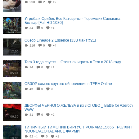
258
2
+9
06:16
Утроба и Орибос Все Катсцены - Тюремщик Сильвана
Болвар [Full HD 1080]
34
0
+1
04:26
Обзор Lineage 2 Essence [ЗЗВ Лайт #21]
116
0
+4
12:05
Tera 3 года спустя _ Стоит ли играть в Tera в 2018 году
14
0
+1
05:41
ОБЗОР самого крутого обновления в TERA Online
45
0
0
04:52
ДВОРФЫ ЧЕРНОГО ЖЕЛЕЗА и их ЛОГОВО _ Battle for Azeroth
WoW
41
0
+2
06:30
ТИПИЧНЫЙ ТИМСПИК ВИРТУС ПРО\RAMZES666 ТРОЛЛИТ
NOONE\ALOHADANCE ФАРМИТ
92
+1
0
+1
10:03