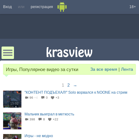
Вход
или
регистрация
18+
Игры, Популярное видео за сутки
За все время
|
Лента
1
2
→
"КОНТЕНТ ПОДЪЕХАЛ!" Solo ворвался к NOONE на стрим
96
+4
0
+3
15:02
Мальчик выиграл в меткость
398
8
+22
00:12
Игры - не модно