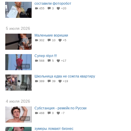
составили фоторобот
455
3
+20
00:15
5 июля 2026
Маленькие воришки
302
10
+5
00:24
Супер гёрл !!!
568
5
+17
00:11
Школьница едва не сожгла квартиру
389
39
+19
00:45
4 июля 2026
Субстанция - ремейк по Русски
468
0
−7
00:16
зумеры ломают бизнес