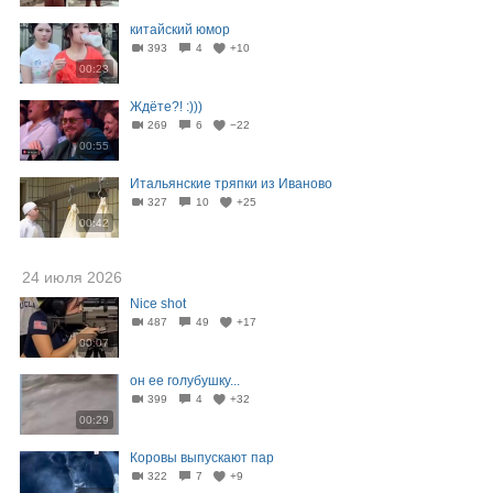
китайский юмор
393
4
+10
00:23
Ждёте?! :)))
269
6
−22
00:55
Итальянские тряпки из Иваново
327
10
+25
00:42
24 июля 2026
Nice shot
487
49
+17
00:07
он ее голубушку...
399
4
+32
00:29
Коровы выпускают пар
322
7
+9