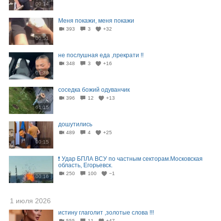
00:14
Меня покажи, меня покажи
393
3
+32
00:51
не послушная еда ,прекрати !!
348
3
+16
01:36
соседка божий одуванчик
396
12
+13
01:15
дошутились
489
4
+25
00:15
❗️ Удар БПЛА ВСУ по частным секторам.Московская
область, Егорьевск.
250
100
−1
00:16
1 июля 2026
истину глаголит ,золотые слова !!!
555
11
+47