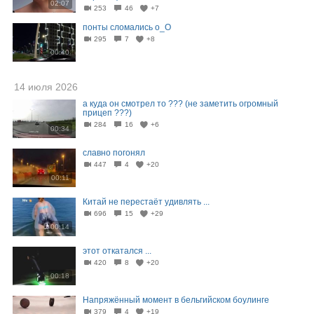
02:07
253
46
+7
понты сломались о_О
295
7
+8
00:40
14 июля 2026
а куда он смотрел то ??? (не заметить огромный
прицеп ???)
284
16
+6
00:34
славно погонял
447
4
+20
00:11
Китай не перестаёт удивлять ...
696
15
+29
00:14
этот откатался ...
420
8
+20
00:18
Напряжённый момент в бельгийском боулинге
379
4
+19