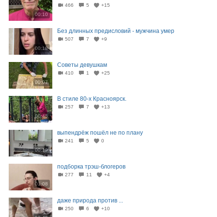
466
5
+15
00:10
Без длинных предисловий - мужчина умер
507
7
+9
00:18
Советы девушкам
410
1
+25
00:07
В стиле 80-х Красноярск.
257
7
+13
00:45
выпендрёж пошёл не по плану
241
5
0
00:19
подборка трэш-блогеров
277
11
+4
01:08
даже природа против ...
250
6
+10