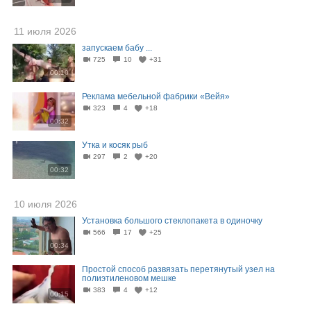
11 июля 2026
запускаем бабу ...
725
10
+31
00:10
Реклама мебельной фабрики «Вейя»
323
4
+18
00:32
Утка и косяк рыб
297
2
+20
00:32
10 июля 2026
Установка большого стеклопакета в одиночку
566
17
+25
00:34
Простой способ развязать перетянутый узел на
полиэтиленовом мешке
383
4
+12
00:15