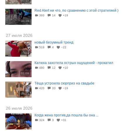
00:49
Red Alert ни что, по сравнению с этой стратегией )
393
14
+19
00:19
27 июля 2026
новый безумный тренд
519
4
−22
00:14
Катюха захотела острых ощущений - прокатил
480
12
+10
01:09
Тёща устроила сюрприз на свадьбе
420
33
−19
00:23
26 июля 2026
Когда жена против,да пошла бы она ...
324
3
+31
00:20