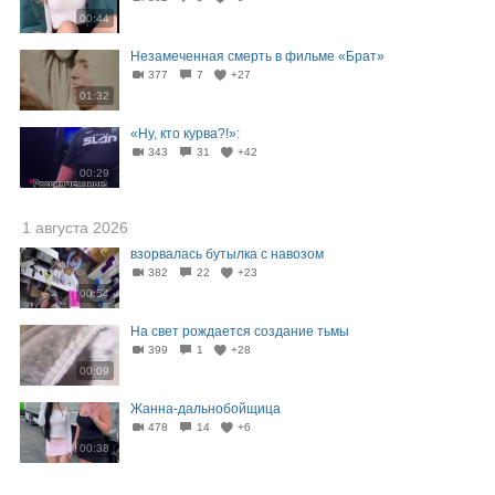
00:44
Незамеченная смерть в фильме «Брат»
377
7
+27
01:32
«Ну, кто курва?!»:
343
31
+42
00:29
1 августа 2026
взорвалась бутылка с навозом
382
22
+23
00:54
На свет рождается создание тьмы
399
1
+28
00:09
Жанна-дальнобойщица
478
14
+6
00:38