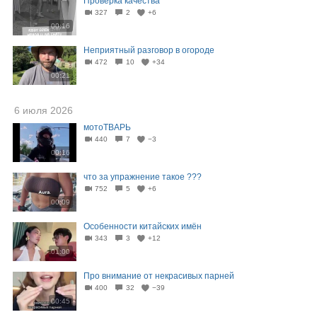
Проверка качества
327
2
+6
00:16
Неприятный разговор в огороде
472
10
+34
00:21
6 июля 2026
мотоТВАРЬ
440
7
−3
00:16
что за упражнение такое ???
752
5
+6
00:09
Особенности китайских имён
343
3
+12
01:00
Про внимание от некрасивых парней
400
32
−39
00:45