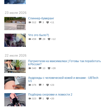
00:10
23 июля 2026
Спиннер-бумеранг
312
3
+11
00:11
Что это было?)
458
28
+12
00:13
22 июля 2026
Патриотизм на максималках | Готовы так поработать
в России?
340
10
+28
01:33
Андроиды с человеческой кожей и венами - UBTech
U1
376
7
+23
02:02
Подборка сноровки и ловкости 2
323
1
+20
00:57