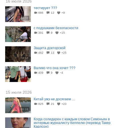
16 июля 2026
тестирует ???
686
12
+9
00:11
с подушками безопасности
391
9
+15
01:11
Защита докторской
462
13
+25
00:10
Валико что она хочет ???
409
9
−4
00:17
15 июля 2026
Китай ужэ не досягаем ....
825
21
+23
00:18
Когда солидарен с каждым словом Симоньян в
интервью журналисту Кеппелю (перевод Такер
Карлсон)