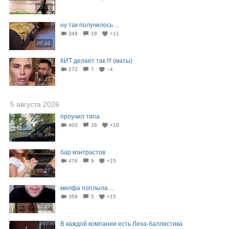
00:07
ну так получилось ...
349
18
+11
00:48
КИТ делает так !!! (маты)
272
7
−4
00:27
5 августа 2026
проучил типа
403
16
+19
00:17
бар контрастов
476
9
+15
00:27
милфа поплыла ...
359
5
+15
01:27
В каждой компании есть Леха-баллистика