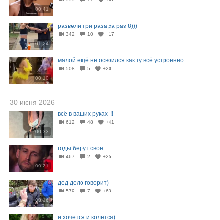
00:41
развели три раза,за раз 8)))
342
10
−17
01:24
малой ещё не освоился как ту всё устроенно
508
5
+20
00:10
30 июня 2026
всё в ваших руках !!!
612
48
+41
00:33
годы берут свое
467
2
+25
00:21
дед дело говорит)
579
7
+63
00:16
и хочется и колется)