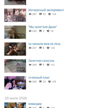
00:13
Интересный эксперимент
297
22
+14
01:41
"Мы прое*али Даню"
243
3
+8
00:29
ну сказали жеж не лезь
227
6
+10
01:00
Зачетная сальтуха
294
6
+11
00:47
отличный план
340
10
+25
00:25
29 июля 2026
командир
396
4
+22