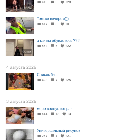
413
3
+29
00:26
Тем же вечером)))
617
8
+8
00:08
а как вы обуваетесь ???
553
6
+22
00:09
4 августа 2026
Список бл...
423
7
+25
01:06
3 августа 2026
море волнуется раз ...
644
13
+3
00:12
Универсальный рисунок
257
1
+21