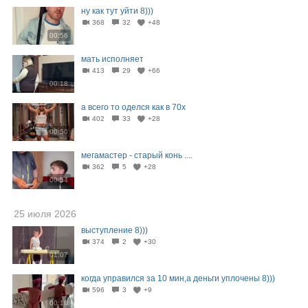
ну как тут уйти 8)))
368
32
+48
00:56
мать исполняет
413
29
+66
00:18
а всего то оделся как в 70х
402
33
+28
00:50
мегамастер - старый конь ....
362
5
+28
00:54
25 июля 2026
выступление 8)))
374
2
+30
01:07
когда управился за 10 мин,а деньги уплочены 8)))
596
3
+9
00:18