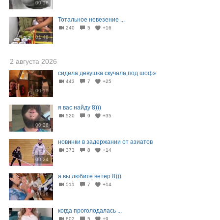
00:16
Тотальное невезение ...
240
5
+16
01:48
2 августа 2026
сидела девушка скучала,под шофэ
443
7
+25
00:10
я вас найду 8)))
520
9
+35
00:26
новинки в задержании от азиатов
373
8
+14
00:24
а вы любите ветер 8)))
511
7
+14
00:16
когда проголодалась ...
802
5
+9