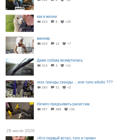
00:36
как в жизни
423
8
+25
00:15
маневр
623
12
+7
00:18
Даже собака возмутилась
313
3
+11
00:56
эххх тренды,тренды ... или тупо ебобо ???
283
51
+2
00:44
Нечего предъявить расистам.
557
389
+30
00:19
28 июля 2026
«Кто первый встал, того и тапки»