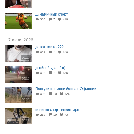
00:06
Динамичный спорт
365
7
+16
00:59
17 июля 2026
да как так то ???
464
7
+24
00:16
двойной удар 8)))
498
7
+36
00:15
Пастухи племени банна в Эфиопии
408
10
+24
00:32
новинки спорт-инвентаря
218
19
+3
00:31