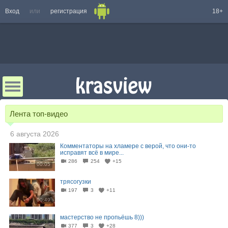
Вход
или
регистрация
18+
Лента топ-видео
6 августа 2026
Комментаторы на хламере с верой, что они-то
исправят всё в мире...
286
254
+15
00:05
трясогузки
197
3
+11
00:49
мастерство не пропьёшь 8)))
377
3
+28