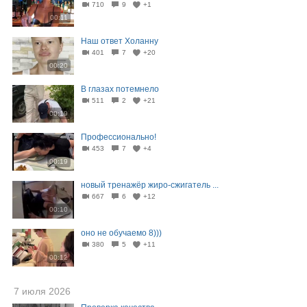
710
9
+1
00:11
Наш ответ Холанну⁠
401
7
+20
00:20
В глазах потемнело⁠⁠
511
2
+21
00:19
Профессионально!⁠
453
7
+4
00:19
новый тренажёр жиро-сжигатель ...
667
6
+12
00:10
оно не обучаемо 8)))
380
5
+11
00:12
7 июля 2026