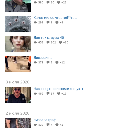
585
16
+29
00:58
Какое милое чтоэтоб**ть...
298
8
+8
00:15
Для тех кому за 40
652
102
−15
00:21
Диверсия...
373
7
+12
00:09
3 июля 2026
Наконец-то пояснили за пух :)
462
37
+16
00:42
2 июля 2026
смазала гриф
432
4
+1