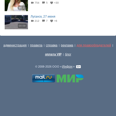
754
5
+30
00:13
Луганск, 27 июня
212
7
+6
00:09
администрация
правила
справка
реклама
для правообладателей
|
|
|
|
|
оплата VIP
блог
|
Инфон
© 2008-2026 ООО «
»