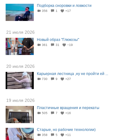
Подборка сноровки и ловкости
356
1
+17
01:00
21 июля 2026
Новый образ "Глюкозы"
361
31
−19
01:11
20 июля 2026
Карьерная лестница ,ну не пройти ей ...
730
9
+27
00:08
19 июля 2026
Пластичные вращения и перекаты
505
7
+16
00:09
Старые, но рабочие технологии)
358
5
+11