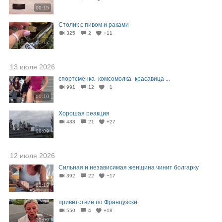
00:15
Столик с пивом и раками
325
2
+11
00:17
13 июля 2026
спортсменка- комсомолка- красавица ...
991
12
−1
00:10
Хорошая реакция
488
21
+27
00:09
12 июля 2026
Сильная и независимая женщина чинит болгарку
392
22
−17
01:19
приветствие по Французски
550
4
+18
00:09