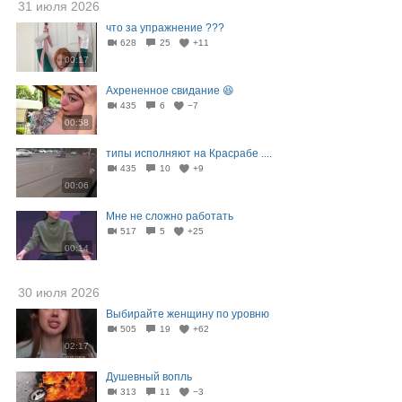
31 июля 2026
что за упражнение ???
628
25
+11
00:17
Ахрененное свидание 😆
435
6
−7
00:58
типы исполняют на Красрабе ....
435
10
+9
00:06
Мне не сложно работать
517
5
+25
00:14
30 июля 2026
Выбирайте женщину по уровню
505
19
+62
02:17
Душевный вопль
313
11
−3