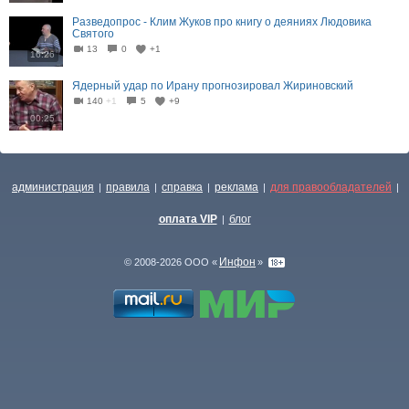
Разведопрос - Клим Жуков про книгу о деяниях Людовика
Святого
13
0
+1
16:26
Ядерный удар по Ирану прогнозировал Жириновский
140
+1
5
+9
00:25
администрация
правила
справка
реклама
для правообладателей
|
|
|
|
|
оплата VIP
блог
|
Инфон
© 2008-2026 ООО «
»