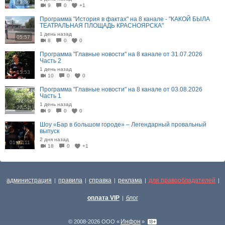
13:36
9
0
+1
Программа "История в фактах" на 8 канале - "КАКОЙ БЫЛА
ТЕАТРАЛЬНАЯ ПЛОЩАДЬ КРАСНОЯРСКА"
1 день назад
05:57
8
0
0
Программа "Главные новости" на 8 канале от 31.07.2026
Часть 2
1 день назад
15:53
10
0
0
Программа "Главные новости" на 8 канале от 03.08.2026
Часть 1
1 день назад
27:51
9
0
0
Шоу «Бар в большом городе» – Легендарный провальный
выпуск
2 дня назад
01:07:11
18
0
+1
администрация
правила
справка
реклама
для правообладателей
|
|
|
|
|
оплата VIP
блог
|
Инфон
© 2008-2026 ООО «
»