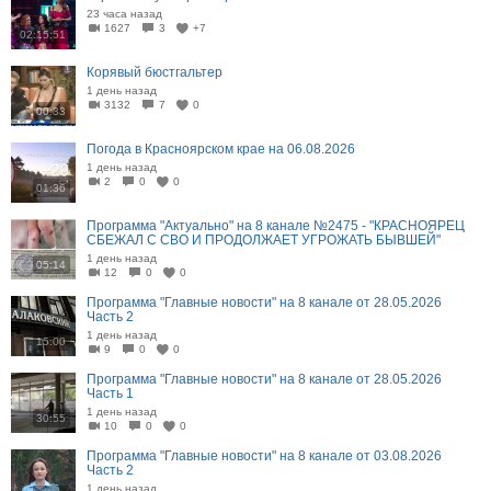
23 часа назад
1627
3
+7
02:15:51
Корявый бюстгальтер
1 день назад
3132
7
0
00:33
Погода в Красноярском крае на 06.08.2026
1 день назад
2
0
0
01:36
Программа "Актуально" на 8 канале №2475 - "КРАСНОЯРЕЦ
СБЕЖАЛ С СВО И ПРОДОЛЖАЕТ УГРОЖАТЬ БЫВШЕЙ"
1 день назад
05:14
12
0
0
Программа "Главные новости" на 8 канале от 28.05.2026
Часть 2
1 день назад
15:00
9
0
0
Программа "Главные новости" на 8 канале от 28.05.2026
Часть 1
1 день назад
30:55
10
0
0
Программа "Главные новости" на 8 канале от 03.08.2026
Часть 2
1 день назад