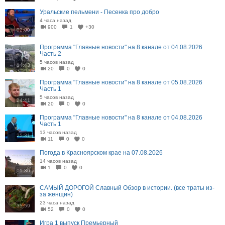
Уральские пельмени - Песенка про добро
4 часа назад
900
1
+30
02:00
Программа "Главные новости" на 8 канале от 04.08.2026
Часть 2
5 часов назад
14:43
20
0
0
Программа "Главные новости" на 8 канале от 05.08.2026
Часть 1
5 часов назад
24:41
20
0
0
Программа "Главные новости" на 8 канале от 04.08.2026
Часть 1
13 часов назад
25:31
11
0
0
Погода в Красноярском крае на 07.08.2026
14 часов назад
1
0
0
01:36
САМЫЙ ДОРОГОЙ Славный Обзор в истории. (все траты из-
за женщин)
23 часа назад
35:59
52
0
0
Игра 1 выпуск Премьерный