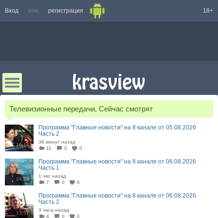
Вход
или
регистрация
18+
Телевизионные передачи, Сейчас смотрят
Программа "Главные новости" на 8 канале от 05.08.2026
Часть 2
38 минут назад
16:14
11
0
0
Программа "Главные новости" на 8 канале от 06.08.2026
Часть 1
1 час назад
24:29
7
0
0
Программа "Главные новости" на 8 канале от 06.08.2026
Часть 2
3 часа назад
13:57
4
0
0