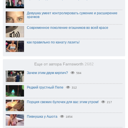
Девушка умеет контролировать сужение и расширение
зрачков
Современное поколение егэшников во всей красе
как правильно по канату лазить!
Еще от автора Farnsworth
2682
Зачем этим двум кирпич?
584
Редкий грустный Пепе
312
Порция свежих булочек для вас этим утром!
217
Пивнушка у Ашота
1854