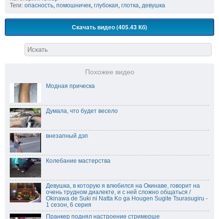
Теги:
опасность
,
помошничек
,
глубокая
,
глотка
,
девушка
Скачать видео (405.43 Кб)
Похожее видео
Модная прическа
Думала, что будет весело
внезапный дэп
Колебание мастерства
Девушка, в которую я влюбился на Окинаве, говорит на
очень трудном диалекте, и с ней сложно общаться /
Okinawa de Suki ni Natta Ko ga Hougen Sugite Tsurasugiru -
1 сезон, 6 серия
Пранкер поднял настроение стримерше