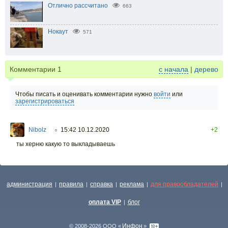
Отлично рассчитано
663
Нокаут
571
Комментарии
1
с начала
|
дерево
Чтобы писать и оценивать комментарии нужно
войти
или
зарегистрироваться
Nibolz
15:42 10.12.2020
+2
○
ты херню какую то выкладываешь
администрация
правила
справка
реклама
для правообладателей
|
|
|
|
|
оплата VIP
блог
|
Инфон
© 2008-2026 ООО «
»