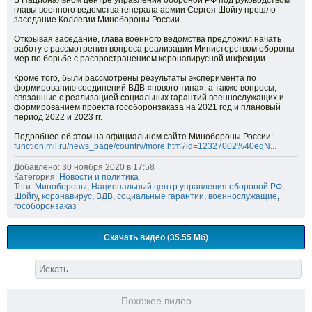
В Национальном центре управления обороной РФ под руководством
главы военного ведомства генерала армии Сергея Шойгу прошло
заседание Коллегии Минобороны России.
Открывая заседание, глава военного ведомства предложил начать
работу с рассмотрения вопроса реализации Министерством обороны
мер по борьбе с распространением коронавирусной инфекции.
Кроме того, были рассмотрены результаты эксперимента по
формированию соединений ВДВ «нового типа», а также вопросы,
связанные с реализацией социальных гарантий военнослужащих и
формированием проекта гособоронзаказа на 2021 год и плановый
период 2022 и 2023 гг.
Подробнее об этом на официальном сайте Минобороны России:
function.mil.ru/news_page/country/more.htm?id=12327002%40egN...
Добавлено: 30 ноября 2020 в 17:58
Категория:
Новости и политика
Теги:
Минобороны
,
Национальный центр управления обороной РФ
,
Шойгу
,
коронавирус
,
ВДВ
,
социальные гарантии
,
военнослужащие
,
гособоронзаказ
Скачать видео (35.55 Мб)
Похожее видео