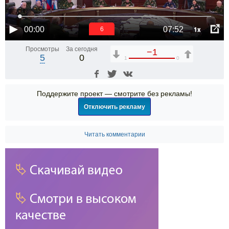
1x
00:00
07:52
6
Просмотры
За сегодня
−1
5
0
1
0
Поддержите проект — смотрите без рекламы!
Отключить рекламу
Читать комментарии