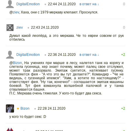
DigitalEmotion
22:44 24.11.2020
в ответ на ↓
0
○
@
ziev
,
Хаха, они с 1979 меркаву клепают. Проснулся.
ziev
22:43 24.11.2020
0
○
Думал какой леопёрд, а это меркава. Че то евреи совсем от рук
отбились
DigitalEmotion
22:36 24.11.2020
в ответ на ↓
+2
○
@
Bizon
,
На учениях при марше в лесу, налетел танк на корягу и
слетела гусеница, хер знает почему, может палец свое отслужил,
может трак разорвало. Экипаж суетится, натягивает гусянку.
Появляется фея - "А что это вы тут делаете?". Командир - "Че не
видишь, с гусеницей ипемся". "Хмм, а хотите по настоящему?" -
ответствует фея. "Ну так, конечно!" - соглашается экипаж машины
боевой. Тут фея взмахнула волшебной палочкой и у танка
отваливается башня.
П.С. Меркава очень тяжелая. У кого-то будет два секса.
★
Bizon
22:28 24.11.2020
+2
○
у кого то будет секс :D