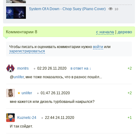
System Of A Down - Chop Suey (Piano Cover)
10
Комментарии
8
с начала
|
дерево
Чтобы писать и оценивать комментарии нужно
войти
или
зарегистрироваться
montrs
02:20 26.11.2020
в ответ на ↓
+2
○
@
unlifer
,
мне тоже показалось, что в разнос пошёл...
★
unlifer
01:47 26.11.2020
+2
○
мне кажется или дизель турбованый накрылся?
Kuznetc-24
22:44 24.11.2020
+1
○
И так сойдет.