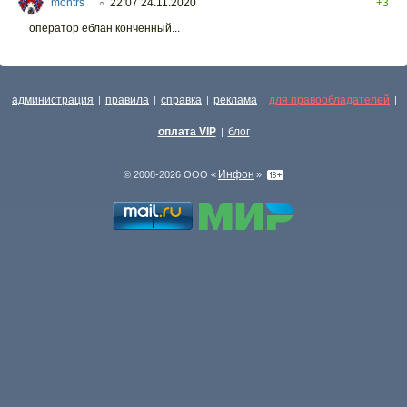
montrs
22:07 24.11.2020
+3
○
оператор еблан конченный...
администрация
правила
справка
реклама
для правообладателей
|
|
|
|
|
оплата VIP
блог
|
Инфон
© 2008-2026 ООО «
»