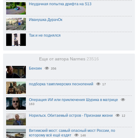
Неудачная попытка дрифта на S13
Иванушка ДурачОк
Так и не поднялся
Еще от автора Narmes
23516
Бензин
356
подборка тамплиерских песнопений
17
Операция ИИ или приключения Шурика в матрице
163
Норильск. Обитаемый остров - Признаки жизни
12
Витимский мост: самый опасный мост России, по
которому всё ещё ездят
146