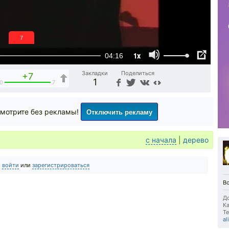
6
1x
04:16
Закладки
Поделиться
+7
1
0
7
Отключить рекламу
мотрите без рекламы!
с начала
|
дерево
о
войти
или
зарегистрироваться
Во
До
Ка
Те
al