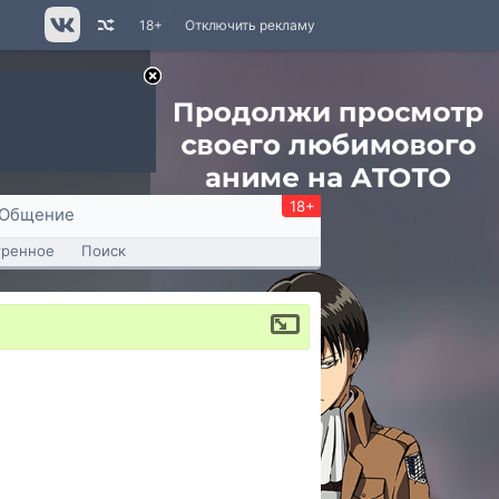
18+
Отключить рекламу
18+
Общение
тренное
Поиск