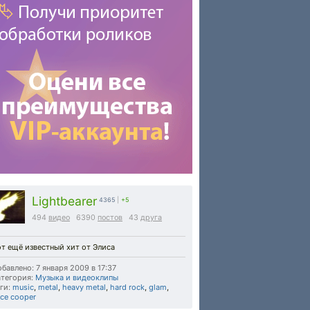
Lightbearer
4365
|
+5
494
видео
6390
постов
43
друга
т ещё известный хит от Элиса
бавлено: 7 января 2009 в 17:37
тегория:
Музыка и видеоклипы
ги:
music
,
metal
,
heavy metal
,
hard rock
,
glam
,
ice cooper