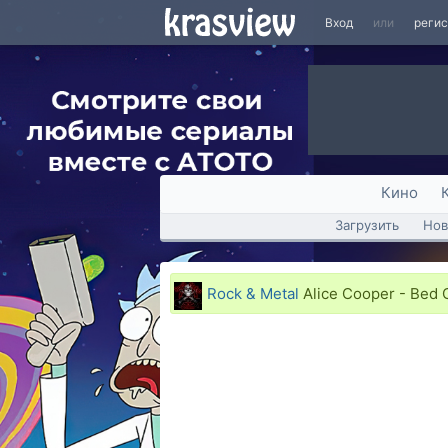
Вход
или
реги
Кино
Загрузить
Нов
Rock & Metal
Alice Cooper - Bed O