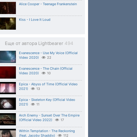
Alice Cooper - Teenage Frankenstein
Kiss - I Love It Loud
Еще от автора Lightbearer
494
Evanescence - Use My Voice (Official
Video 2020)
22
Evanescence - The Chain (Official
Video 2020)
10
Epica - Abyss of Time (Official Video
2021)
13
Epica - Skeleton Key (Official Video
2021)
11
Arch Enemy - Sunset Over The Empire
(Official Video 2022)
17
Within Temptation - The Reckoning
(feat. Jacoby Shaddix)
112