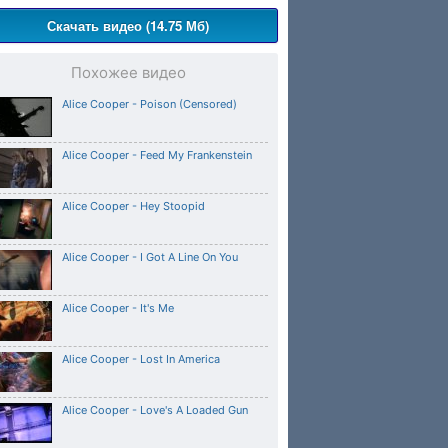
Скачать видео (14.75 Мб)
Похожее видео
Alice Cooper - Poison (Censored)
Alice Cooper - Feed My Frankenstein
Alice Cooper - Hey Stoopid
Alice Cooper - I Got A Line On You
Alice Cooper - It's Me
Alice Cooper - Lost In America
Alice Cooper - Love's A Loaded Gun