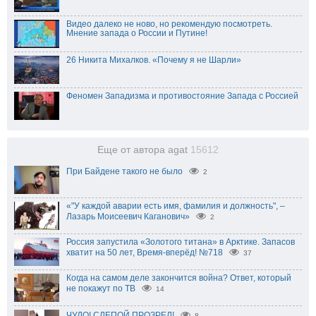
Видео далеко не ново, но рекомендую посмотреть.
Мнение запада о России и Путине!
26 Никита Михалков. «Почему я не Шарли»
Феномен Западизма и противостояние Запада с Россией
Еще от автора agat
15612
При Байдене такого не было
2
«"У каждой аварии есть имя, фамилия и должность", –
Лазарь Моисеевич Каганович»
2
Россия запустила «Золотого титана» в Арктике. Запасов
хватит на 50 лет, Время-вперёд! №718
37
Когда на самом деле закончится война? Ответ, который
не покажут по ТВ
14
ЧУДО! СЛЕПОЙ ПРОЗРЕЛ!
8