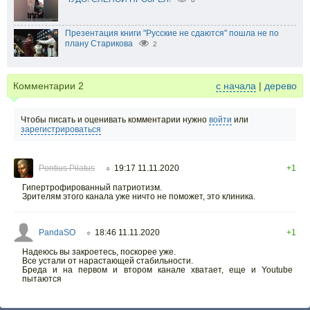
Презентация книги "Русские не сдаются" пошла не по
плану Старикова
2
Комментарии
2
с начала
|
дерево
Чтобы писать и оценивать комментарии нужно
войти
или
зарегистрироваться
Pontius Pilatus
19:17 11.11.2020
+1
○
Гипертрофированный патриотизм.
Зрителям этого канала уже ничто не поможет, это клиника.
PandaSO
18:46 11.11.2020
+1
○
Надеюсь вы закроетесь, поскорее уже.
Все устали от нарастающей стабильности.
Бреда и на первом и втором канале хватает, еще и Youtube
пытаются