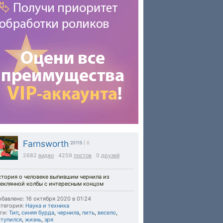
Farnsworth
20115
| 0
2682
видео
4259
постов
0
друзей
стория о человеке выпившим чернила из
теклянной колбы с интересным концом
бавлено: 16 октября 2020 в 01:24
тегория:
Наука и техника
ги:
Тип
,
синяя бурда
,
чернила
,
пить
,
весело
,
ступился
,
жизнь
,
зря