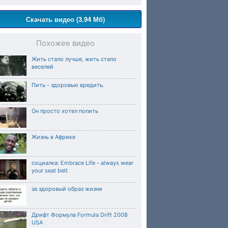
Скачать видео (3.94 Мб)
Похожее видео
Жить стало лучше, жить стало
веселей
Пить - здоровью вредить.
Он просто хотел попить
Жизнь в Африке
социалка: Embrace Life - always wear
your seat belt
за здоровый образ жизни
Дрифт Формула Formula Drift 2008
USA