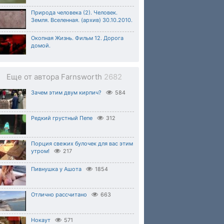
Природа человека (2). Человек.
Земля. Вселенная. (архив) 30.10.2010.
Окопная Жизнь. Фильм 12. Дорога
домой.
Еще от автора Farnsworth
2682
Зачем этим двум кирпич?
584
Редкий грустный Пепе
312
Порция свежих булочек для вас этим
утром!
217
Пивнушка у Ашота
1854
Отлично рассчитано
663
Нокаут
571