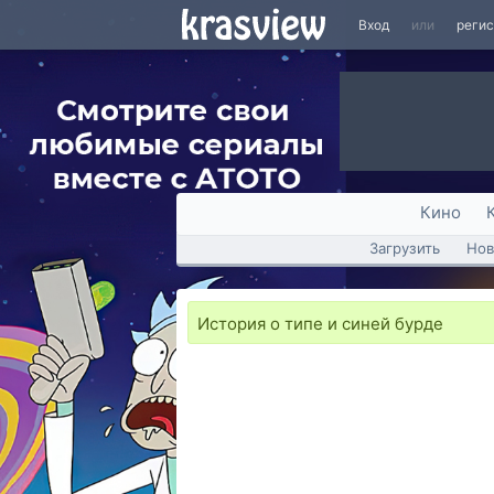
Вход
или
реги
Кино
Загрузить
Нов
История о типе и синей бурде