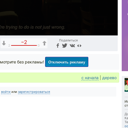
Поделиться
−2
2
0
Отключить рекламу
мотрите без рекламы!
с начала
|
дерево
о
войти
или
зарегистрироваться
И
с
До
Ка
Те
о