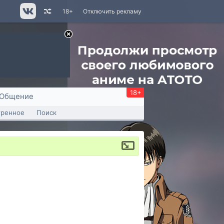
18+
Отключить рекламу
18+
Общение
тренное
Поиск