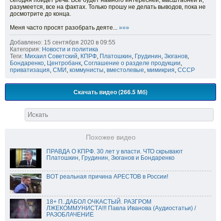
сегодня пойдет речь. Все будет намного интересней, масштабней и,
разумеется, все на фактах. Только прошу не делать выводов, пока не
досмотрите до конца.
Меня часто просят разобрать деяте...
»»»
Добавлено: 15 сентября 2020 в 09:55
Категория:
Новости и политика
Теги:
Михаил Советский
,
КПРФ
,
Платошкин
,
Грудинин
,
Зюганов
,
Бондаренко
,
Центробанк
,
Соглашение о разделе продукции
,
приватизация
,
СМИ
,
коммунисты
,
вместолевые
,
мимикрия
,
СССР
Скачать видео (266.5 Мб)
Похожее видео
ПРАВДА О КПРФ. 30 лет у власти. ЧТО скрывают
Платошкин, Грудинин, Зюганов и Бондаренко
ВОТ реальная причина АРЕСТОВ в России!
18+ П..ДАБОЛ ОЧКАСТЫЙ. РАЗГРОМ
ЛЖЕКОММУНИСТА!!! Павла Иванова (Аудиостатьи) /
РАЗОБЛАЧЕНИЕ