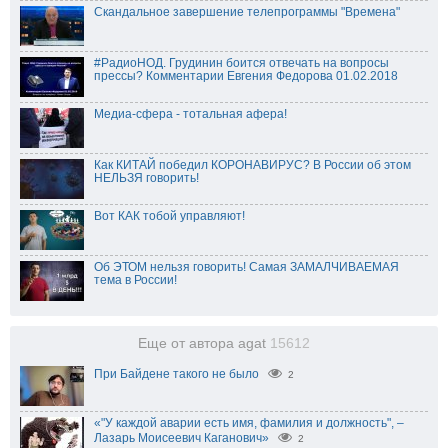
Скандальное завершение телепрограммы "Времена"
#РадиоНОД. Грудинин боится отвечать на вопросы
прессы? Комментарии Евгения Федорова 01.02.2018
Медиа-сфера - тотальная афера!
Как КИТАЙ победил КОРОНАВИРУС? В России об этом
НЕЛЬЗЯ говорить!
Вот КАК тобой управляют!
Об ЭТОМ нельзя говорить! Самая ЗАМАЛЧИВАЕМАЯ
тема в России!
Еще от автора agat
15612
При Байдене такого не было
2
«"У каждой аварии есть имя, фамилия и должность", –
Лазарь Моисеевич Каганович»
2