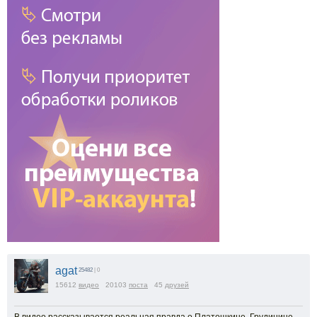
agat
25482
| 0
15612
видео
20103
поста
45
друзей