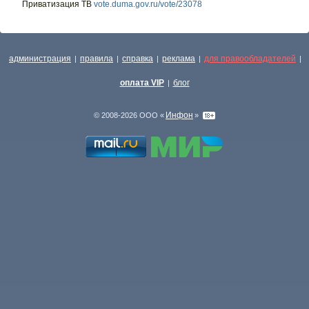
Приватизация ТВ
vote.duma.gov.ru/vote/23078
администрация
правила
справка
реклама
для правообладателей
|
|
|
|
|
оплата VIP
блог
|
Инфон
© 2008-2026 ООО «
»