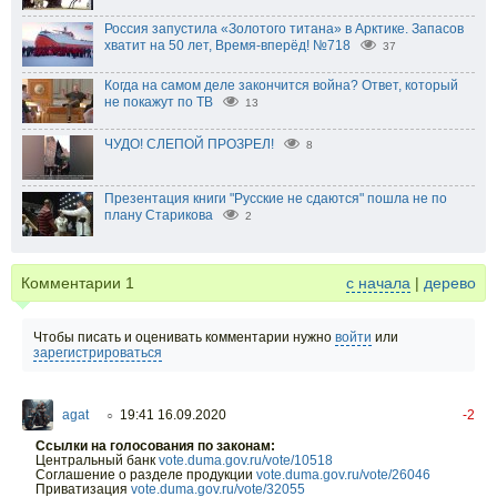
Россия запустила «Золотого титана» в Арктике. Запасов
хватит на 50 лет, Время-вперёд! №718
37
Когда на самом деле закончится война? Ответ, который
не покажут по ТВ
13
ЧУДО! СЛЕПОЙ ПРОЗРЕЛ!
8
Презентация книги "Русские не сдаются" пошла не по
плану Старикова
2
Комментарии
1
с начала
|
дерево
Чтобы писать и оценивать комментарии нужно
войти
или
зарегистрироваться
agat
19:41 16.09.2020
-2
○
Ссылки на голосования по законам:
Центральный банк
vote.duma.gov.ru/vote/10518
Соглашение о разделе продукции
vote.duma.gov.ru/vote/26046
Приватизация
vote.duma.gov.ru/vote/32055