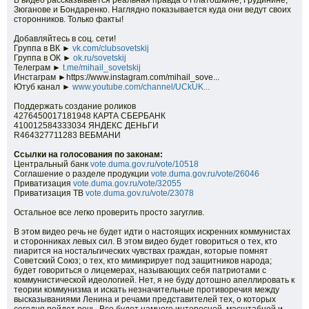
В видео рассказывается реальная правда о Платошкине, Грудинине,
Зюганове и Бондаренко. Наглядно показывается куда они ведут своих
сторонников. Только факты!
Добавляйтесь в соц. сети!
Группа в ВК ►
vk.com/clubsovetskij
Группа в ОК ►
ok.ru/sovetskij
Телеграм ►
t.me/mihail_sovetskij
Инстаграм ►https://www.instagram.com/mihail_sove...
Ютуб канал ►
www.youtube.com/channel/UCkUK...
Поддержать создание роликов
4276450017181948 КАРТА СБЕРБАНК
410012584333034 ЯНДЕКС ДЕНЬГИ
R464327711283 ВЕБМАНИ
Ссылки на голосования по законам:
Центральный банк
vote.duma.gov.ru/vote/10518
Соглашение о разделе продукции
vote.duma.gov.ru/vote/26046
Приватизация
vote.duma.gov.ru/vote/32055
Приватизация ТВ
vote.duma.gov.ru/vote/23078
Остальное все легко проверить просто загуглив.
В этом видео речь не будет идти о настоящих искренних коммунистах
и сторонниках левых сил. В этом видео будет говориться о тех, кто
пиарится на ностальгических чувствах граждан, которые помнят
Советский Союз; о тех, кто мимикрирует под защитников народа;
будет говориться о лицемерах, называющих себя патриотами с
коммунистической идеологией. Нет, я не буду дотошно апеллировать к
теории коммунизма и искать незначительные противоречия между
высказываниями Ленина и речами представителей тех, о которых