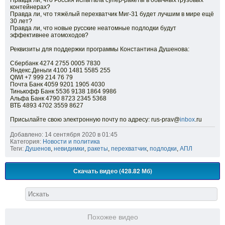
Правда ли, что Россия испытала супер-ракеты в обычных грузовых
контейнерах?
Правда ли, что тяжёлый перехватчик Миг-31 будет лучшим в мире ещё
30 лет?
Правда ли, что новые русские неатомные подлодки будут
эффективнее атомоходов?
Реквизиты для поддержки программы Константина Душенова:
Сбербанк 4274 2755 0005 7830
Яндекс.Деньги 4100 1481 5585 255
QIWI +7 999 214 76 79
Почта Банк 4059 9201 1905 4030
Тинькофф Банк 5536 9138 1864 9986
Альфа Банк 4790 8723 2345 5368
ВТБ 4893 4702 3559 8627
Присылайте свою электронную почту по адресу: rus-prav@
inbox
.ru
Добавлено: 14 сентября 2020 в 01:45
Категория:
Новости и политика
Теги:
Душенов
,
невидимки
,
ракеты
,
перехватчик
,
подлодки
,
АПЛ
Скачать видео (428.82 Мб)
Похожее видео