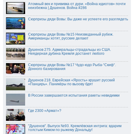
Атомный век и прививка от дури. «Война идиотов» почти
неизбежна | Душенов. Война #286
Сюрпризы дяди Вовы: Вы даже не успеете его разглядеть
Сюрпризы дяди Вовы №15 Неизведанный рубеж.
Американцы хотят, русские делают
Душенов 275. Адмиральцы-страдальцы из США.
Неядерная дубина Кремля достанет любого
Сюрпризы дяди Вовы №17 Чудо-юдо Рыба-“Скиф“.
Донного базирования
Душенов 218. Еврейская «Ярость» крушит русский
«Панцирь». Паникёры по вызову бдят
В России завершаются испытания ракеты невидимки
Где 2300 «Армат»?
"Душенов". Выпуск №93. Кремлёвская интрига: вдарим
толстым Кимом по рыжему Дональду!