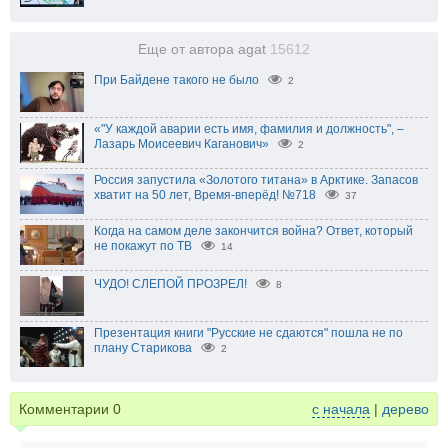
Еще от автора agat
15612
При Байдене такого не было
2
«"У каждой аварии есть имя, фамилия и должность", –
Лазарь Моисеевич Каганович»
2
Россия запустила «Золотого титана» в Арктике. Запасов
хватит на 50 лет, Время-вперёд! №718
37
Когда на самом деле закончится война? Ответ, который
не покажут по ТВ
14
ЧУДО! СЛЕПОЙ ПРОЗРЕЛ!
8
Презентация книги "Русские не сдаются" пошла не по
плану Старикова
2
Комментарии
0
с начала
|
дерево