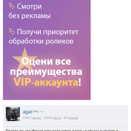
agat
25482
|
+3
15612
видео
20104
поста
45
друзей