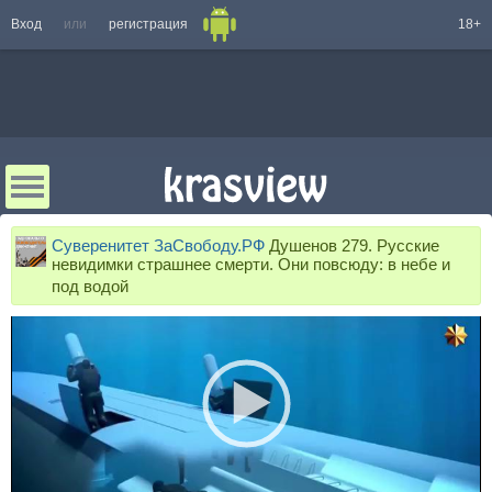
Вход
или
регистрация
18+
Суверенитет ЗаСвободу.РФ
Душенов 279. Русские
невидимки страшнее смерти. Они повсюду: в небе и
под водой