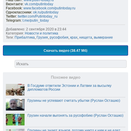
Наш сайт:
www.putin-today.ru
Вконтакте:
vk.com/putintoday
Facebook:
www.facebook.com/putintoday.ru
Одноклассники:
ok.ru/putintoday
Twitter:
twitter.com/Putintoday_ru
Telegram:
t.me/putin_today
Добавлено: 2 сентября 2020 в 23:44
Категория:
Новости и политика
Теги:
Прибалтика
,
Грузия
,
русофобия
,
крах
,
нищета
,
вымирание
Скачать видео (38.47 Мб)
Похожее видео
В Госдуме ответили Эстонии и Латвии за высылку
дипломатов России
Грузины не успевают считать убытки (Руслан Осташко)
Грузин начали выгонять за русофобию (Руслан Осташко)
Грузины не знают языков, потому никто к ним и не едет