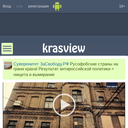
Вход
или
регистрация
18+
Суверенитет ЗаСвободу.РФ
Русофобские страны на
грани краха! Результат антироссийской политики =
нищета и вымирание