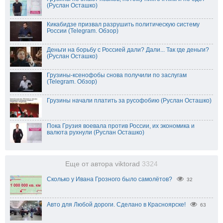
(Руслан Осташко)
Кикабидзе призвал разрушить политическую систему
России (Telegram. Обзор)
Деньги на борьбу с Россией дали? Дали... Так где деньги?
(Руслан Осташко)
Грузины-ксенофобы снова получили по заслугам
(Telegram. Обзор)
Грузины начали платить за русофобию (Руслан Осташко)
Пока Грузия воевала против России, их экономика и
валюта рухнули (Руслан Осташко)
Еще от автора viktorad
3324
Сколько у Ивана Грозного было самолётов?
32
Авто для Любой дороги. Сделано в Красноярске!
63