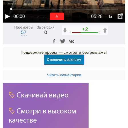
1x
00:00
05:28
6
Просмотры
За сегодня
+2
57
0
4
6
Поддержите проект — смотрите без рекламы!
Отключить рекламу
Читать комментарии