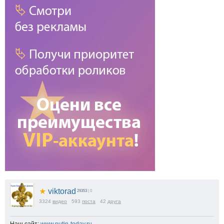
★
viktorad
29353
| 0
3324
видео
593
поста
42
друга