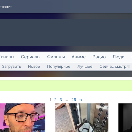
страция
Каналы
Сериалы
Фильмы
Аниме
Радио
Люди
Загрузить
Новое
Популярное
Лучшее
Сейчас смотрят
1
2
3
...
26
→
01:13
00:48