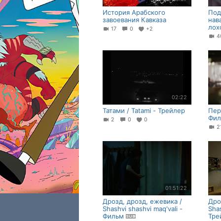
История Арабского
Под
завоевания Кавказа
нав
лох
17
0
+2
4
02:22
Татами / Tatami - Трейлер
Пер
Фил
2
0
0
01:51:22
Дрозд, дрозд, ежевика /
Дро
Shashvi shashvi maq'vali -
Shas
Фильм
Тре