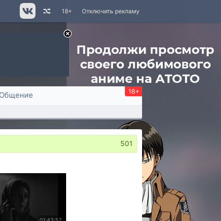
18+
Отключить рекламу
18+
Общение
501
01:43:57