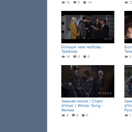
10
0
+4
01:11
Больше чем любовь -
Бол
Трейлер
Тиз
10
0
0
01:56:24
Зимняя песня / Chant
Зим
d'hiver / Winter Song -
d'hi
Фильм
Рус
3
0
0