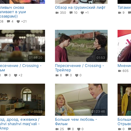
ливыч снова
Обзор на грузинский лифт
Татами
аливает в уши
350
10
+1
9
озаврам))
08
4
+21
01:46:20
01:53
есечение / Crossing -
Пересечение / Crossing -
Мнение
ьм
Трейлер
60
21
0
+2
8
0
0
01:59
01:23:46
зд, дрозд, ежевика /
Больше чем любовь -
Больше
hvi shashvi maq'vali -
Фильм
Отрыв
йлер
25
0
0
0