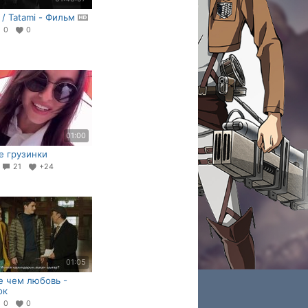
 / Tatami - Фильм
0
0
01:00
 грузинки
5
21
+24
01:05
 чем любовь -
ок
0
0