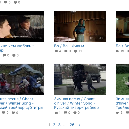
13
0
0
00:14
01:33:42
ьше чем любовь -
Бо / Bo - Фильм
Бо / B
ер
4
0
+1
19
2
0
0
01:39
00:59
няя песня / Chant
Зимняя песня / Chant
Зимняя
ver / Winter Song -
d'hiver / Winter Song -
d'hiver
ский трейлер субтитры
Русский тизер-трейлер
Трейл
1
0
0
1
0
0
3
1
2
3
...
26
→