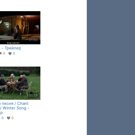
01:50
o - Трейлер
0
0
01:29
 песня / Chant
 / Winter Song -
ер
0
0