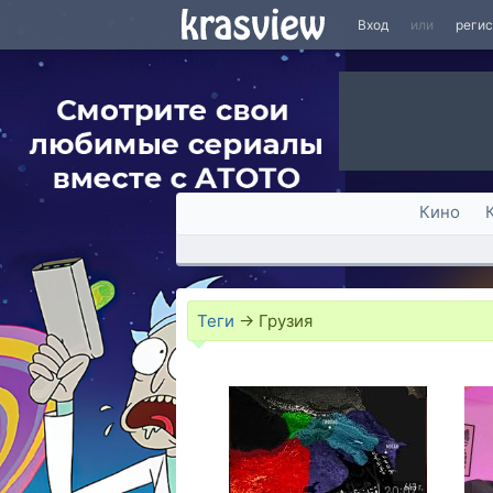
Вход
или
реги
Кино
Теги
→
Грузия
20:07