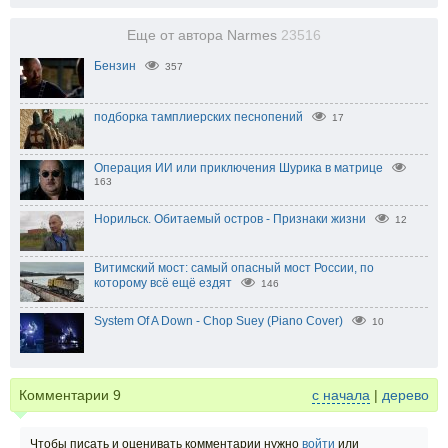
Еще от автора Narmes
23516
Бензин
357
подборка тамплиерских песнопений
17
Операция ИИ или приключения Шурика в матрице
163
Норильск. Обитаемый остров - Признаки жизни
12
Витимский мост: самый опасный мост России, по
которому всё ещё ездят
146
System Of A Down - Chop Suey (Piano Cover)
10
Комментарии
9
с начала
|
дерево
Чтобы писать и оценивать комментарии нужно
войти
или