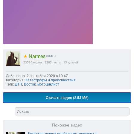
★
Narmes
660615
| 0
23516
видео
3363
поста
13
друзей
Добавлено: 2 сентября 2020 в 19:47
Категория:
Катастрофы и происшествия
Теги:
ДТП
,
Восток
,
мотоциклист
Скачать видео (2.53 Мб)
Похожее видео
Киевская курица подбила мотоциклиста