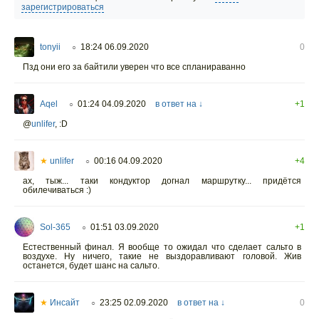
зарегистрироваться
tonyii
18:24 06.09.2020
0
○
Пзд они его за байтили уверен что все спланираванно
Aqel
01:24 04.09.2020
в ответ на ↓
+1
○
@
unlifer
,
:D
★
unlifer
00:16 04.09.2020
+4
○
ах, тыж... таки кондуктор догнал маршрутку... придётся
обилечиваться :)
Sol-365
01:51 03.09.2020
+1
○
Естественный финал. Я вообще то ожидал что сделает сальто в
воздухе. Ну ничего, такие не выздоравливают головой. Жив
останется, будет шанс на сальто.
★
Инсайт
23:25 02.09.2020
в ответ на ↓
0
○