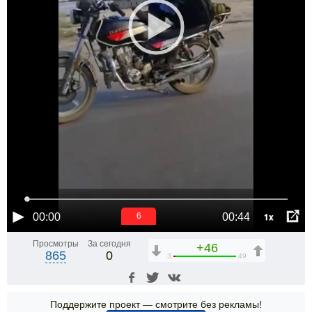
1x
00:00
00:44
6
Просмотры
За сегодня
+46
865
0
3
49
Поддержите проект — смотрите без рекламы!