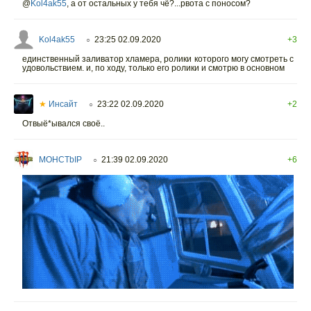
@
Kol4ak55
,
а от остальных у тебя чё?...рвота с поносом?
Kol4ak55
23:25 02.09.2020
+3
○
единственный заливатор хламера, ролики которого могу смотреть с
удовольствием. и, по ходу, только его ролики и смотрю в основном
★
Инсайт
23:22 02.09.2020
+2
○
Отвыё*ывался своё..
MOHCTbIP
21:39 02.09.2020
+6
○