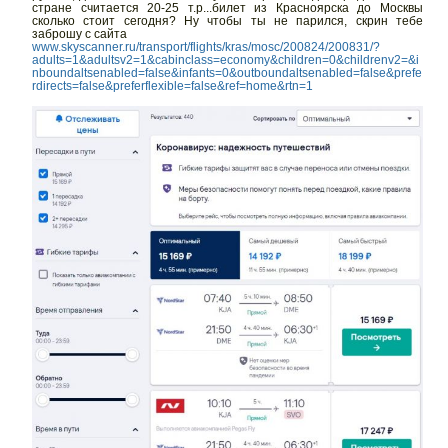
стране считается 20-25 т.р...билет из Красноярска до Москвы
сколько стоит сегодня? Ну чтобы ты не парился, скрин тебе
заброшу с сайта
www.skyscanner.ru/transport/flights/kras/mosc/200824/200831/?
adults=1&adultsv2=1&cabinclass=economy&children=0&childrenv2=&i
nboundaltsenabled=false&infants=0&outboundaltsenabled=false&prefe
rdirects=false&preferflexible=false&ref=home&rtn=1