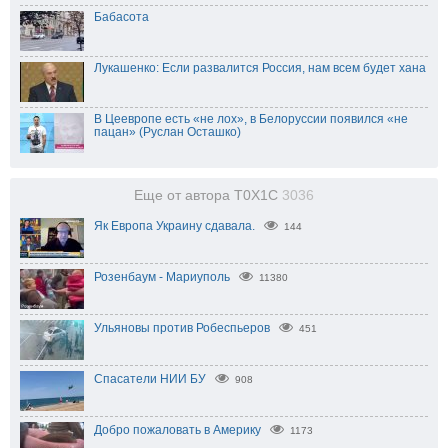
Бабасота
Лукашенко: Если развалится Россия, нам всем будет хана
В Цеевропе есть «не лох», в Белоруссии появился «не
пацан» (Руслан Осташко)
Еще от автора T0X1C
3036
Як Европа Украину сдавала.
144
Розенбаум - Мариуполь
11380
Ульяновы против Робеспьеров
451
Спасатели НИИ БУ
908
Добро пожаловать в Америку
1173