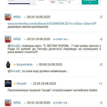
МЯШ
00:24 19.08.2020
-2
○
www.onetwotrip.com/ru/f/search/3108MOWLED?sc=E&ac=1&sa=DP
дармовые махом разобрали))
МЯШ
00:10 19.08.2020
в ответ на ↓
-1
○
@
Инсайт
,
помнишь кинч- "С ЛЕГИМ ПАРОМ....? там алкаш просил у
Нади 15 рублей до Питера долететь! переведи на нонешние! 4
раза можно сгонять!!!!
★
torquemada
00:08 19.08.2020
-2
○
@
Инсайт
,
ты пока еще должен инквизиции...
★
Инсайт
22:29 18.08.2020
+1
•
Проплаченные заорали "уходи"..отрабатывают английское бабло
МЯШ
20:41 18.08.2020
в ответ на ↓
-1
○