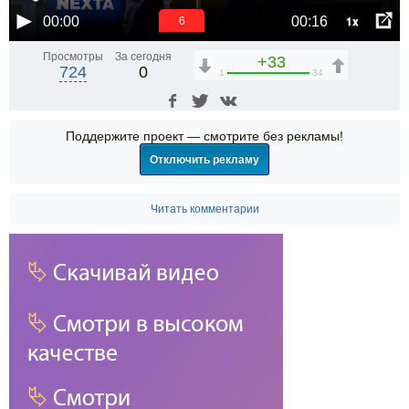
1x
00:00
00:16
6
Просмотры
За сегодня
+33
724
0
1
34
Поддержите проект — смотрите без рекламы!
Отключить рекламу
Читать комментарии