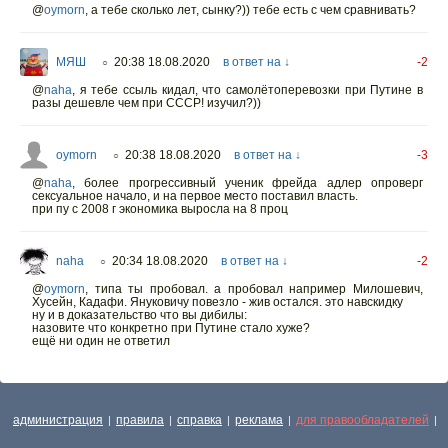
@
oymorn
,
а тебе сколько лет, сынку?)) тебе есть с чем сравнивать?
МЯШ
20:38 18.08.2020
в ответ на ↓
-2
○
@
naha
,
я тебе ссыль кидал, что самолётоперевозки при Путине в
разы дешевле чем при СССР! изучил?))
oymorn
20:38 18.08.2020
в ответ на ↓
-3
○
@
naha
,
более прогрессивный ученик фрейда адлер опроверг
сексуальное начало, и на первое место поставил власть.
при пу с 2008 г экономика выросла на 8 проц
naha
20:34 18.08.2020
в ответ на ↓
-2
○
@
oymorn
,
типа ты пробовал. а пробовал например Милошевич,
Хусейн, Кадафи. Януковичу повезло - жив остался. это навскидку
ну и в доказательство что вы дибилы:
назовите что конкретно при Путине стало хуже?
ещё ни один не ответил
администрация
правила
справка
реклама
для правообладателей
|
|
|
|
|