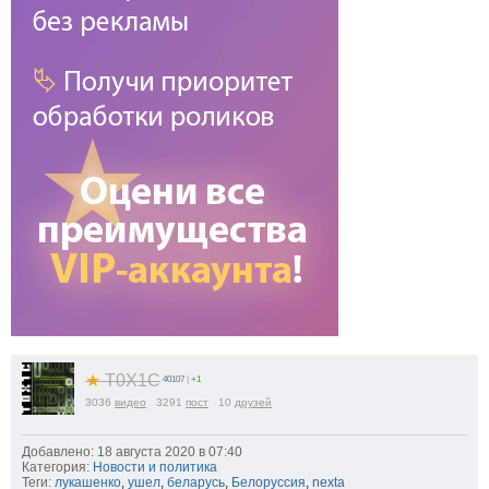
★
T0X1C
40107
|
+1
3036
видео
3291
пост
10
друзей
Добавлено: 18 августа 2020 в 07:40
Категория:
Новости и политика
Теги:
лукашенко
,
ушел
,
беларусь
,
Белоруссия
,
nexta