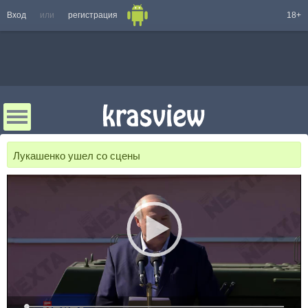
Вход
или
регистрация
18+
Лукашенко ушел со сцены