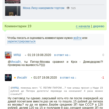
Мона Лизу накормили тортом
515
Комментарии
19
с начала
|
дерево
Чтобы писать и оценивать комментарии нужно
войти
или
зарегистрироваться
МЯШ
01:19 19.08.2020
в ответ на ↓
0
○
@
Инсайт
,
ты Питер-Москва сравнил и Крск - Домодедово?!
проверка на вшивость?!))))
★
Инсайт
01:07 19.08.2020
в ответ на ↓
-1
•
@
МЯШ
, помнишь кинч- "С ЛЕГИМ ПАРОМ....? там алкаш просил у Нади 15
рублей до Питера долететь! переведи на нонешние! 4 раза можно
сгонять!!!!
Ну счетовод ты однако..закусывай хоть что ли после очередной..ну
давай посчитаем вместе,раз уж на то пошло..15 рублей до питера
из москвы? ну да не важно..Берём среднюю ЗП при СССР в 120
рублей, делим 120 на 15 и получаем 8 раз..сегодня средняя ЗП по