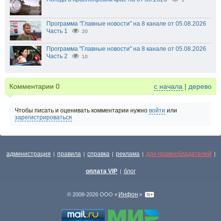
Программа "Главные новости" на 8 канале от 05.08.2026
Часть 1
20
Программа "Главные новости" на 8 канале от 05.08.2026
Часть 2
10
Комментарии
0
с начала
|
дерево
Чтобы писать и оценивать комментарии нужно
войти
или
зарегистрироваться
администрация
правила
справка
реклама
для правообладателей
|
|
|
|
|
оплата VIP
блог
|
Инфон
© 2008-2026 ООО «
»