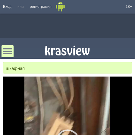
Вход
или
регистрация
18+
шкафная