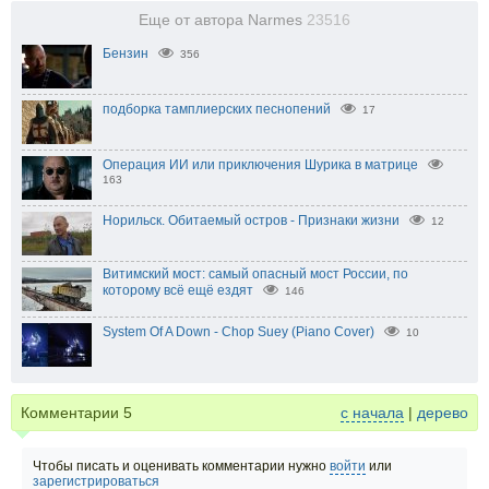
Еще от автора Narmes
23516
Бензин
356
подборка тамплиерских песнопений
17
Операция ИИ или приключения Шурика в матрице
163
Норильск. Обитаемый остров - Признаки жизни
12
Витимский мост: самый опасный мост России, по
которому всё ещё ездят
146
System Of A Down - Chop Suey (Piano Cover)
10
Комментарии
5
с начала
|
дерево
Чтобы писать и оценивать комментарии нужно
войти
или
зарегистрироваться