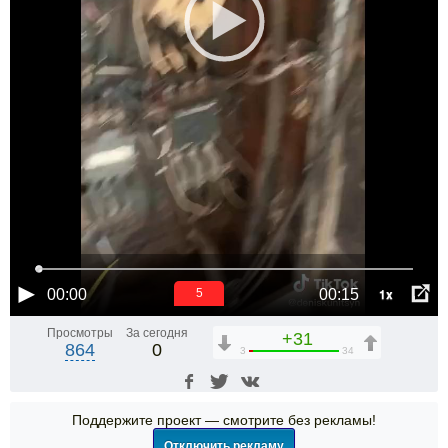
1x
00:00
00:15
5
Просмотры
За сегодня
+31
864
0
3
34
Поддержите проект — смотрите без рекламы!
Отключить рекламу