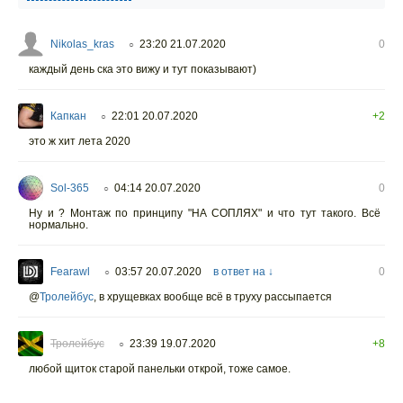
Nikolas_kras
23:20 21.07.2020
0
○
каждый день ска это вижу и тут показывают)
Капкан
22:01 20.07.2020
+2
○
это ж хит лета 2020
Sol-365
04:14 20.07.2020
0
○
Ну и ? Монтаж по принципу "НА СОПЛЯХ" и что тут такого. Всё
нормально.
Fearawl
03:57 20.07.2020
в ответ на ↓
0
○
@
Тролейбус
,
в хрущевках вообще всё в труху рассыпается
Тролейбус
23:39 19.07.2020
+8
○
любой щиток старой панельки открой, тоже самое.