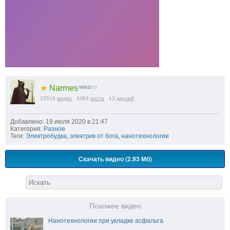
★
Narmes
660615
| 0
23516
видео
3363
поста
13
друзей
Добавлено: 19 июля 2020 в 21:47
Категория:
Разное
Теги:
Электробудка
,
электрик от бога
,
нанотехнологии
Скачать видео (2.93 Мб)
Похожее видео
Нанотехнологии при укладке асфальта