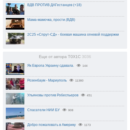
ВДВ ПРОТИВ ДАГестанцев (+18)
Мама-мамочка, прости.(ВДВ)
2С25 «Спрут-СД» - боевая машина огневой поддержки
Еще от автора T0X1C
3036
Як Европа Украину сдавала.
144
Розенбаум - Мариуполь
11380
Ульяновы против Робеспьеров
451
Спасатели НИИ БУ
908
Добро пожаловать в Америку
1173