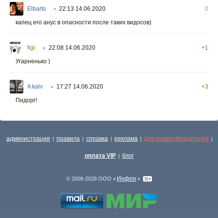
Elbarto
22:13 14.06.2020
0
•
капец его анус в опасности после таких видосов)
figi
22:08 14.06.2020
+1
○
Угарненько )
A kalv
17:27 14.06.2020
+3
○
Пидорг!
администрация
правила
справка
реклама
для правообладателей
|
|
|
|
|
оплата VIP
блог
|
Инфон
© 2008-2026 ООО «
»