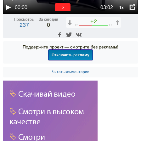
1x
00:00
03:02
6
Просмотры
За сегодня
+2
237
0
15
17
Поддержите проект — смотрите без рекламы!
Отключить рекламу
Читать комментарии