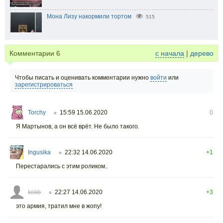
Мона Лизу накормили тортом
515
Комментарии
6
с начала
|
дерево
Чтобы писать и оценивать комментарии нужно
войти
или
зарегистрироваться
Torchy
15:59 15.06.2020
0
○
Я Мартынов, а он всё врёт. Не было такого.
Ingusika
22:32 14.06.2020
+1
○
Перестарались с этим роликом..
kokb
22:27 14.06.2020
+3
○
это армия, тратил мне в жопу!