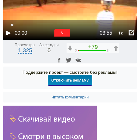
1x
00:00
03:55
6
Просмотры
За сегодня
+79
1,325
0
5
84
Поддержите проект — смотрите без рекламы!
Отключить рекламу
Читать комментарии