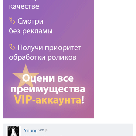
Young
10023
| 0