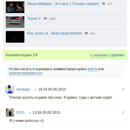
Миша Маваши - Это мое..( Глухарь сериал)
177
Tourer V
1367
Roy Jones Jr. - Body Head Anthem
281
Комментарии
24
с начала
|
дерево
Чтобы писать и оценивать комментарии нужно
войти
или
зарегистрироваться
Alastago
16:10 05.06.2015
0
○
Плоско шутить в цирке про секс. Я думал, туда с детьми ходят.
DSVI
13:58 05.06.2015
0
○
Я с ними работал =))