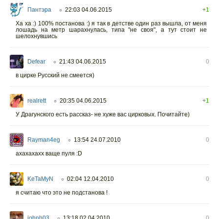
Пантэра
22:03 04.06.2015
+1
○
Ха ха :) 100% постанова :) я так в детстве один раз вышла, от меня
лошадь на метр шарахнулась, типа "не своя", а тут стоит не
шелохнувшись
Defear
21:43 04.06.2015
0
○
в цирке Русский не смеется)
realrett
20:35 04.06.2015
+1
○
У Драгунского есть рассказ- не хуже вас цирковых. Почитайте)
Rayman4eg
13:54 24.07.2010
0
○
ахахахахх ваще пуля :D
KeTaMyN
02:04 12.04.2010
0
○
я считаю что это не подстанова !
johnb03
13:18 02.04.2010
0
○