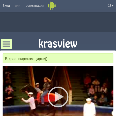
Вход
или
регистрация
18+
В красноярском цирке))