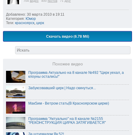
704
видео
400
постов
71
друг
Добавлено: 30 марта 2010 в 19:11
Категория:
Юмор
Теги:
красноярск
,
цирк
Скачать видео (6.78 Мб)
Похожее видео
Программа Актуально на 8 канале №492 "Цирк уехал, а
клоуны остались!"
Забуксовавший цирк | Надо скинуться...
МакSим - Ветром стать(В Красноярском цирке)
Программа "Актуально" на 8 канале №2155
"РЕКОНСТРУКЦИЯ ЦИРКА ЗАТЯГИВАЕТСЯ"
За штурвалом Як 52!