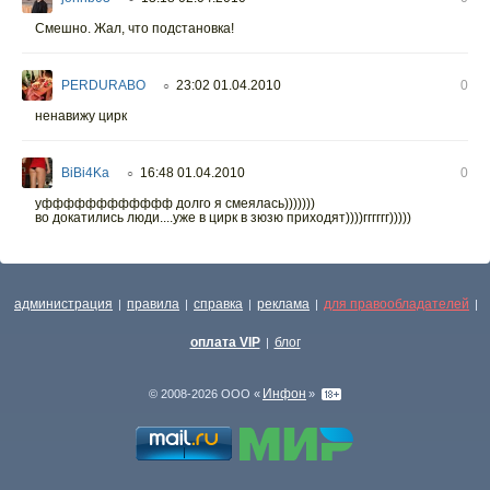
Смешно. Жал, что подстановка!
PERDURABO
23:02 01.04.2010
0
○
ненавижу цирк
BiBi4Ka
16:48 01.04.2010
0
○
уфффффффффффф долго я смеялась)))))))
во докатились люди....уже в цирк в зюзю приходят))))гггггг)))))
администрация
правила
справка
реклама
для правообладателей
|
|
|
|
|
оплата VIP
блог
|
Инфон
© 2008-2026 ООО «
»