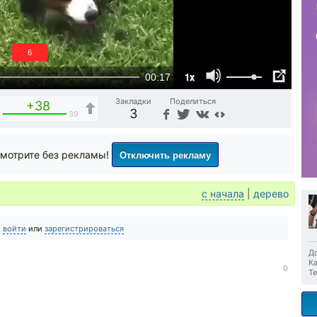
6
1x
00:17
Закладки
Поделиться
+38
3
1
39
Отключить рекламу
мотрите без рекламы!
с начала
|
дерево
о
войти
или
зарегистрироваться
До
Ка
0
Те