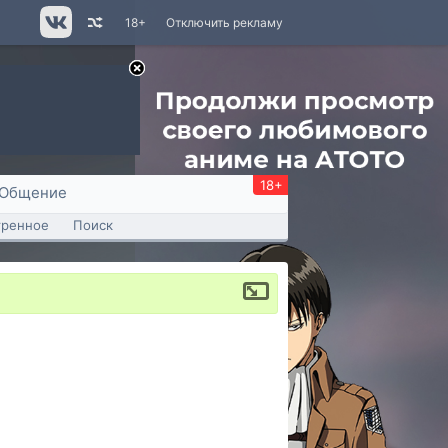
18+
Отключить рекламу
18+
Общение
тренное
Поиск