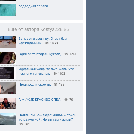
подводная собака
Еще от автора Kostya228
96
Вопрос на засыпку. Ответ был
неожиданным.
1463
Один еб*т, второй куколд.
1741
Идеальная жена, только жаль, что
немного тупенькая.
1103
Произошли скрепы.
192
А МУЖИК КРАСИВО СПЕЛ.
79
Пошли вы на... Дорожники. С такой-
то разметкой. Чё вы там курили?
821