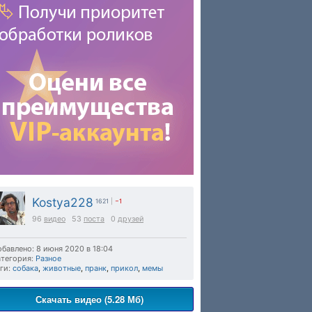
Kostya228
1621
|
−1
96
видео
53
поста
0
друзей
бавлено: 8 июня 2020 в 18:04
тегория:
Разное
ги:
собака
,
животные
,
пранк
,
прикол
,
мемы
Скачать видео (5.28 Мб)