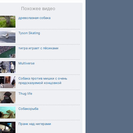
Похожее видео
древолазная собака
Tyson Skating
тигра играет с пёсиками
Multiverse
Собака против мишки с очень
предсказуемой концовкой
Thug life
Собакорыба
Пранк над нигерами