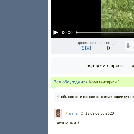
00:00
Просмотры
За сегодня
588
0
Поддержите проект — с
Все обсуждения.
Комментарии
1
Чтобы писать и оценивать комментарии нужн
★
unlifer
23:09 08.06.2020
○
день купала :)