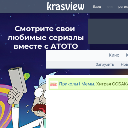
Вход
или
реги
Кино
Загрузить
Нов
Приколы l Мемы.
Хитрая СОБАКА