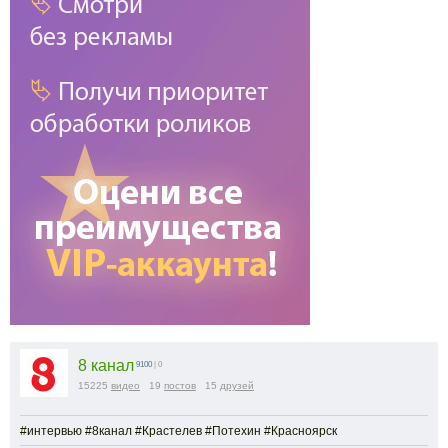
8 канал
9100
| 0
15225
видео
19
постов
15
друзей
#интервью #8канал #Крастелев #Потехин #Красноярск