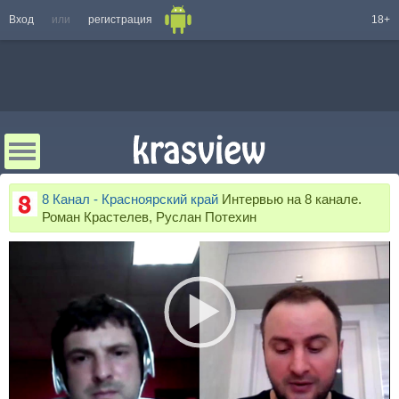
Вход
или
регистрация
18+
8 Канал - Красноярский край
Интервью на 8 канале.
Роман Крастелев, Руслан Потехин