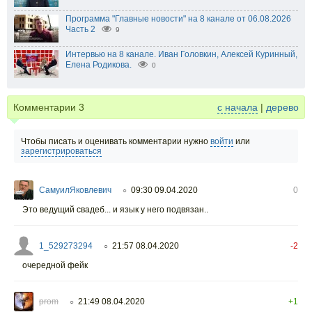
Программа "Главные новости" на 8 канале от 06.08.2026
Часть 2
9
Интервью на 8 канале. Иван Головкин, Алексей Куринный,
Елена Родикова.
0
Комментарии
3
с начала
|
дерево
Чтобы писать и оценивать комментарии нужно
войти
или
зарегистрироваться
СамуилЯковлевич
09:30 09.04.2020
0
○
Это ведущий свадеб... и язык у него подвязан..
1_529273294
21:57 08.04.2020
-2
○
очередной фейк
prom
21:49 08.04.2020
+1
○