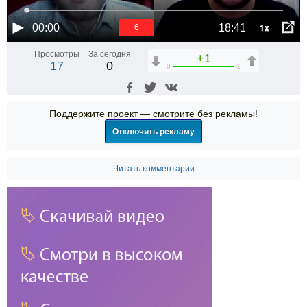
1x
00:00
18:41
6
Просмотры
За сегодня
+1
17
0
0
1
Поддержите проект — смотрите без рекламы!
Отключить рекламу
Читать комментарии