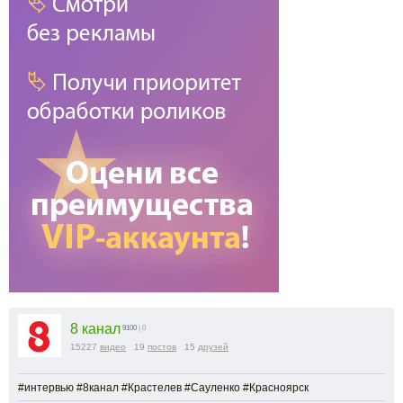
8 канал
9100
| 0
15227
видео
19
постов
15
друзей
#интервью #8канал #Крастелев #Сауленко #Красноярск