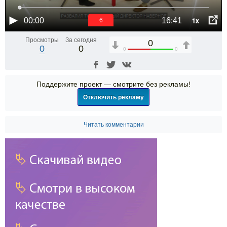
1x
00:00
16:41
6
Просмотры
За сегодня
0
0
0
0
0
Поддержите проект — смотрите без рекламы!
Отключить рекламу
Читать комментарии