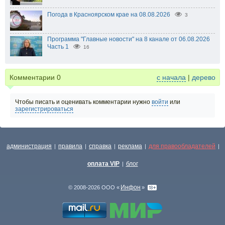
Погода в Красноярском крае на 08.08.2026
3
Программа "Главные новости" на 8 канале от 06.08.2026
Часть 1
16
Комментарии
0
с начала
|
дерево
Чтобы писать и оценивать комментарии нужно
войти
или
зарегистрироваться
администрация
правила
справка
реклама
для правообладателей
|
|
|
|
|
оплата VIP
блог
|
Инфон
© 2008-2026 ООО «
»