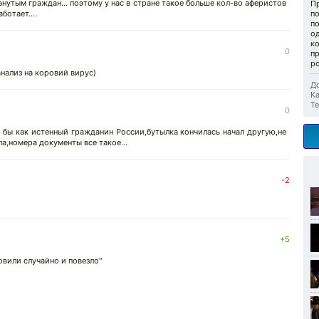
анутым граждан... поэтому у нас в стране такое больше кол-во аферистов
П
ботает....
п
п
од
к
0
п
р
анализ на коровий вирус)
До
Ка
Те
0
 бы как истенный гражданин России,бутылка кончилась начал другую,не
а,номера документы все такое...
-2
+5
овили случайно и повезло"