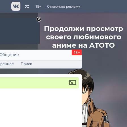
18+
Отключить рекламу
18+
Общение
тренное
Поиск