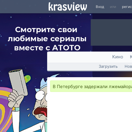
Вход
или
реги
Кино
Загрузить
Нов
В Петербурге задержали лжемайор