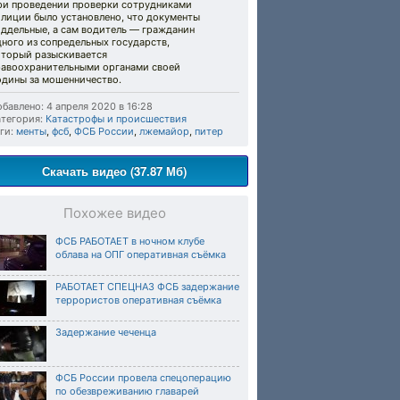
ри проведении проверки сотрудниками
олиции было установлено, что документы
оддельные, а сам водитель — гражданин
ного из сопредельных государств,
оторый разыскивается
равоохранительными органами своей
одины за мошенничество.
бавлено: 4 апреля 2020 в 16:28
тегория:
Катастрофы и происшествия
ги:
менты
,
фсб
,
ФСБ России
,
лжемайор
,
питер
Скачать видео (37.87 Мб)
Похожее видео
ФСБ РАБОТАЕТ в ночном клубе
облава на ОПГ оперативная съёмка
РАБОТАЕТ СПЕЦНАЗ ФСБ задержание
террористов оперативная съёмка
Задержание чеченца
ФСБ России провела спецоперацию
по обезвреживанию главарей