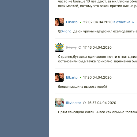
часто не больше 10 лет дают, за миллионы обм
всех мастей, потому что закон против них не ра
Elbarto
22:02 04.04.2020
в ответ на ↓
•
@
X-long
,
да он урины надудонил ехал сдавать 
X-long
17:46 04.04.2020
○
Странно,бутылки одинаково почти отпиты,пил
остановили бы,а тачка приколно заряженна был
Elbarto
17:20 04.04.2020
•
боевая машина вымогателей)
likvidator
16:57 04.04.2020
○
Прям сенсацию сняли. А все как обычно "остан