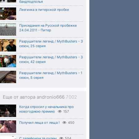
бандподполья
Лезгинка в питерской пробке
Приседания на Русской пробежке
24.04.2011 - Питер
Разрушители легенд / MythBusters - 3
сезон, 25 серия
Разрушители легенд / MythBusters - 3
сезон, 42 серия
Разрушители легенд / MythBusters - 1
сезон, 5 серия
Еще от автора andronio666
7002
Когда спросил у начальника про
новогоднюю премию
157
Получил леща от леща !
450
С телефоном за рулем
504