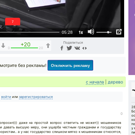
6
1x
05:28
Поделиться
+20
0
20
Отключить рекламу
мотрите без рекламы!
с начала
|
дерево
о
войти
или
зарегистрироваться
28
Б
0
о
к
опросил))) даже на простой вопрос ответить не может)) мошенников
п
и давать высшую меру, они ущерба честным гражданам и государству
у
ористам.. а у нас государство слишком мягко к мошенникам относятся,
п