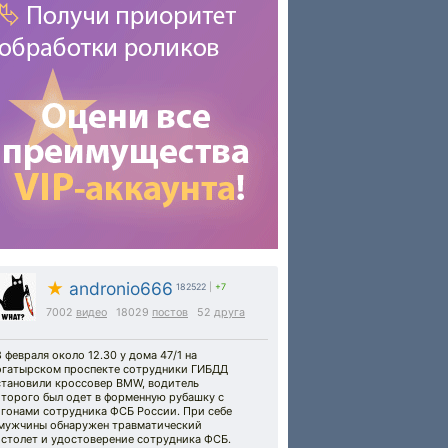
★
andronio666
182522
|
+7
7002
видео
18029
постов
52
друга
 февраля около 12.30 у дома 47/1 на
огатырском проспекте сотрудники ГИБДД
становили кроссовер BMW, водитель
оторого был одет в форменную рубашку с
огонами сотрудника ФСБ России. При себе
 мужчины обнаружен травматический
истолет и удостоверение сотрудника ФСБ.