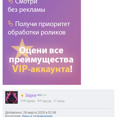
★
Зорге
36963
|
+2
2389
видео
669
постов
22
друга
Добавлено: 28 марта 2020 в 01:08
Категория:
Кино и телевидение