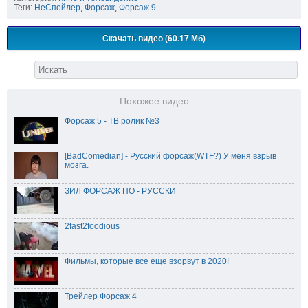
Теги:
НеСпойлер
,
Форсаж
,
Форсаж 9
Скачать видео (60.17 Мб)
Похожее видео
Форсаж 5 - ТВ ролик №3
[BadComedian] - Русский форсаж(WTF?) У меня взрыв
мозга.
ЗИЛ ФОРСАЖ ПО - РУССКИ
2fast2foodious
Фильмы, которые все еще взорвут в 2020!
Трейлер Форсаж 4