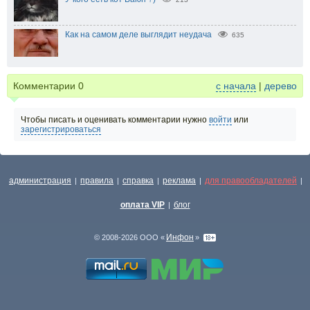
Как на самом деле выглядит неудача
635
Комментарии
0
с начала
|
дерево
Чтобы писать и оценивать комментарии нужно
войти
или
зарегистрироваться
администрация
правила
справка
реклама
для правообладателей
|
|
|
|
|
оплата VIP
блог
|
Инфон
© 2008-2026 ООО «
»