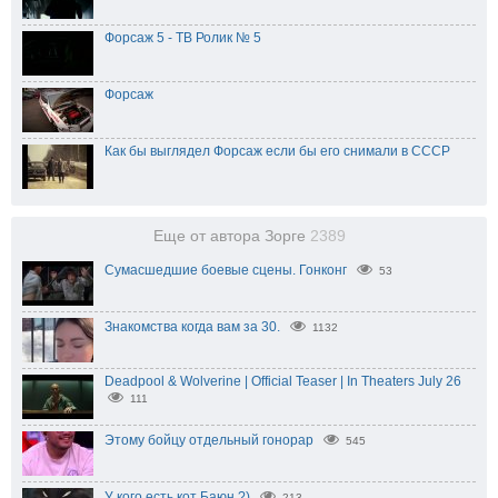
Форсаж 5 - ТВ Ролик № 5
Форсаж
Как бы выглядел Форсаж если бы его снимали в СССР
Еще от автора Зорге
2389
Сумасшедшие боевые сцены. Гонконг
53
Знакомства когда вам за 30.
1132
Deadpool & Wolverine | Official Teaser | In Theaters July 26
111
Этому бойцу отдельный гонорар
545
У кого есть кот Баюн ?)
213