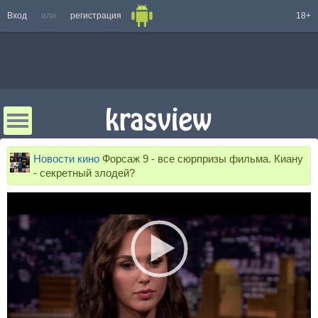
Вход
или
регистрация
18+
Новости кино
Форсаж 9 - все сюрпризы фильма. Киану
- секретный злодей?