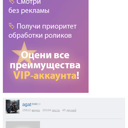
agat
25482
| 0
15612
видео
20104
поста
45
друзей