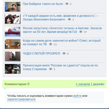
При Байдене такого не было
2
«"У каждой аварии есть имя, фамилия и должность", –
Лазарь Моисеевич Каганович»
2
Россия запустила «Золотого титана» в Арктике. Запасов
хватит на 50 лет, Время-вперёд! №718
37
Когда на самом деле закончится война? Ответ, который
не покажут по ТВ
13
ЧУДО! СЛЕПОЙ ПРОЗРЕЛ!
8
Презентация книги "Русские не сдаются" пошла не по
плану Старикова
2
Комментарии
0
с начала
|
дерево
Чтобы писать и оценивать комментарии нужно
войти
или
зарегистрироваться