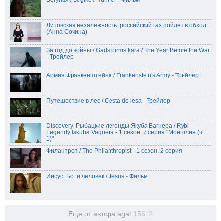
Бегунья / Begike / Runner - Фильм
Литовская незалежность: российский газ пойдет в обход
(Анна Сочина)
За год до войны / Gads pirms kara / The Year Before the War
- Трейлер
Армия Франкенштейна / Frankenstein's Army - Трейлер
Путешествие в лес / Cesta do lesa - Трейлер
Discovery: Рыбацкие легенды Якуба Вагнера / Rybi
Legendy Iakuba Vagnera - 1 сезон, 7 серия "Монголия (ч.
1)"
Филантроп / The Philanthropist - 1 сезон, 2 серия
Иисус. Бог и человек / Jesus - Фильм
Еще от автора agat
15612