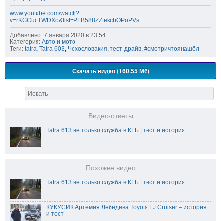
www.youtube.com/watch?
v=rKGCuqTWDXo&list=PLB588ZZtekcbOPoPVs...
Добавлено: 7 января 2020 в 23:54
Категория:
Авто и мото
Теги:
tatra
,
Tatra 603
,
Чехословакия
,
тест-драйв
,
#смотричтоянашёл
Скачать видео (160.55 Мб)
Видео-ответы
Tatra 613 не только служба в КГБ ¦ тест и история
Похожее видео
Tatra 613 не только служба в КГБ ¦ тест и история
КУКУСИК Артемия Лебедева Toyota FJ Cruiser – история
и тест