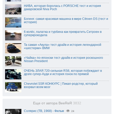
НИВА, которая боролась с PORSCHE тест и история
дакаровской Niva Poch
Богиня: самая красивая машина в мире Citroen DS (тест и
история)
6 колёс, палатка и турбина как превратить Ситроен в
суперкрокодила
Та самая «Акула» тест-драйв и история легендарной
«шестерки» BMW
«Чайка» по-японски тест-драйв и история роскошного
Nissan President
ОЧЕНЬ ЗЛАЯ 720-сильная RS6, которая побеждает в
дрэге супер-Ауди и история гонок по прямой
Chevrolet SSR КОНКУРС ¦ Пикап-родстер, который
взорвал всем мозг
Еще от автора BeeReR
3832
Солярис (ТВ, 1968) - Фильм
24