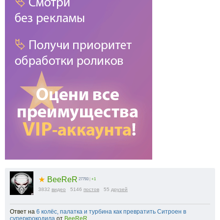
★
BeeReR
27793
|
+1
3832
видео
5146
постов
55
друзей
Ответ на
6 колёс, палатка и турбина как превратить Ситроен в
суперкрокодила
от
BeeReR