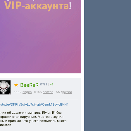
★
BeeReR
27783
|
+2
3832
видео
5146
постов
55
друзей
outu.be/DKPfy5djvLc?si=gtAQamk13uwd8-Hf
лик об удалении вмятины Rivian R1 без
краски стал вирусным. Мастер озвучил
ны и признал, что у него появилось много
лиентов