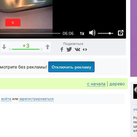
5
1x
06:06
Поделиться
+3
0
3
Отключить рекламу
мотрите без рекламы!
с начала
|
дерево
о
войти
или
зарегистрироваться
y
Ро
по
це
к