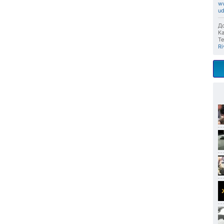
ww
ud
До
Ка
Те
Ri