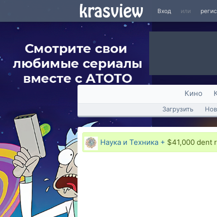
Вход
или
реги
Кино
Загрузить
Нов
Наука и Техника +
$41,000 dent r