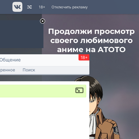
18+
Отключить рекламу
18+
Общение
тренное
Поиск