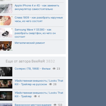
Apple iPhone 4 и 4S - как заменить
аккумулятор самостоятельно
Слава 1809 - как разобрать наручные
часы, из чего состоят
Samsung Wave Y S5380 - как
разобрать смартфон, из чего он
состоит
Металлический ремонт
Еще от автора BeeReR
3832
Солярис (ТВ, 1968) - Фильм
23
Убийственная внешность / Looks That
Kill - Трейлер на русском
26
Убийственная внешность / Looks That
Kill - Трейлер
4
Ванкорское месторождение
133