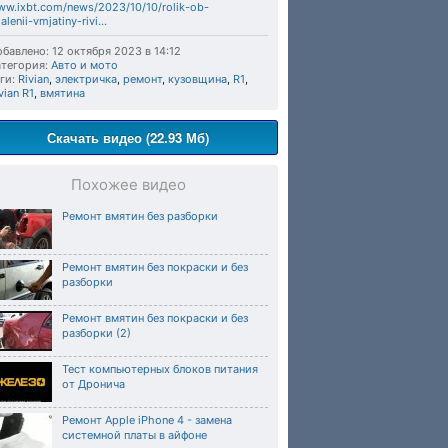
w.ixbt.com/news/2023/10/10/rolik-ob-
alenii-vmjatiny-rivi...
бавлено: 12 октября 2023 в 14:12
тегория:
Авто и мото
ги:
Rivian
,
электричка
,
ремонт
,
кузовщина
,
R1
,
vian R1
,
вмятина
Скачать видео (22.93 Мб)
Похожее видео
Ремонт вмятин без разборки
Ремонт вмятин без покраски и без
разборки
Ремонт вмятин без покраски и без
разборки (2)
Тест компьютерных блоков питания
от Дронича
Ремонт Apple iPhone 4 - замена
системной платы в айфоне