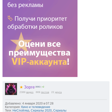
★
Зорге
36963
|
+2
2389
видео
669
постов
22
друга
Добавлено: 4 января 2020 в 07:28
Категория:
Кино и телевидение
Теги:
НеСпойлер
,
Сериалы 2020
,
Сериалы