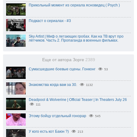
Прикольный момент из сериала ясновидец ( Psych )
Подкаст о сериалах - #3
Sky Artist | Миф о летающих гробах. Как на ТВ врут про
лётчиков. Часть 2. Пропаганда в военных фильмах.
Еще от автора Зорге
2389
Сумасшедшие боевые сцены. Гонконг
53
Знакомства когда вам за 30.
1132
Deadpool & Wolverine | Official Teaser | In Theaters July 26
111
Этому бойцу отдельный гонорар
545
У кого есть кот Баюн ?)
213