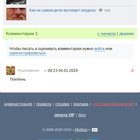
Как на самом деле выглядит неудача
635
Комментарии
1
с начала
|
дерево
Чтобы писать и оценивать комментарии нужно
войти
или
зарегистрироваться
Plazmathron
09:23 04.01.2020
-2
○
Поебень
администрация
правила
справка
реклама
для правообладателей
|
|
|
|
|
оплата VIP
блог
|
Инфон
© 2008-2026 ООО «
»