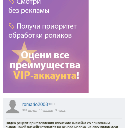
romario2008
988
| 0
381
видео
15
постов
3
друга
Видео рецепт приготовления японского чизкейка со сливочным
сыром.Такой чизкейк готовится на основе молока, из двух видов муки