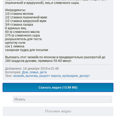
(пшеничной и кукурузной), яиц и сливочного сыра.
Ингредиенты:
1/3 стакана молока
1/2 стакана пшеничной муки
1/2 стакана кукурузной муки
3/4 стакана сахара
6 куриных яиц
60 гр сливочного масла
270 гр сливочного сыра
разрыхлитель для теста
щепотку соли
сок 1 лимона
сахарная пудра для посыпки
Выпекать этот чизкейк по японски в предварительно разогретой до
160 градусов духовке, примерно 55-60 минут.
Добавлено: 18 декабря 2019 в 01:48
Категория:
Дом, семья, дети
Теги:
чизкейк
,
выпечка
,
рецепт пирога
,
кулинария
,
десерт
Скачать видео (13.99 Мб)
Похожее видео