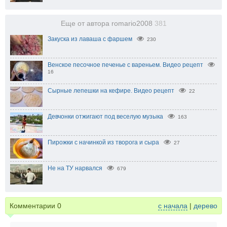
Еще от автора romario2008
381
Закуска из лаваша с фаршем
230
Венское песочное печенье с вареньем. Видео рецепт
16
Сырные лепешки на кефире. Видео рецепт
22
Девчонки отжигают под веселую музыка
163
Пирожки с начинкой из творога и сыра
27
Не на ТУ нарвался
679
Комментарии
0
с начала
|
дерево