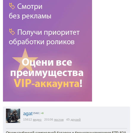
agat
25482
|
+8
15612
видео
20106
постов
45
друзей