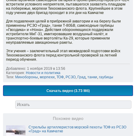
Огнем гаубичной самоходной батареи и бронетранспортеров БТР-82А
встретили условного неприятеля, пытавшегося захватить плацдарм
на побережье, морпехи Тихоокеанского флота. Крупнейшее в этом
году учение двух бригад проходит в эти дни на Камчатке
Для подавления целей в прибрежной акватории и на берегу были
применены РСЗО «Град», танки Т-80БВ, самоходные гаубицы
«Гвоздика» и «Нона». Действия обороняющихся поддержали
истребители МиГ-31, имитировавшие воздушный налёт, и
транспортно-боевые вертолёты Ка-29, которые применили
неуправляемые авиационные ракеты.
Эти учения – заключительный этап межвидовой подготовки войск
Тихоокеанского флота перед контрольной проверкой за летний
период обучения.
Добавлено: 1 ноября 2019 в 13:56
Категория:
Новости и политика
Теги:
Минобороны
,
морпехи
,
ТОФ
,
РСЗО
,
Град
,
танки
,
гаубицы
Скачать видео (3.73 Мб)
Похожее видео
Стрельбы артиллеристов морской пехоты ТОФ из РСЗО
«Град» на Камчатке