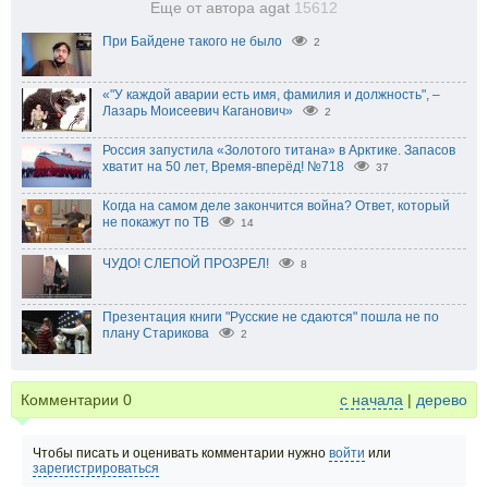
Еще от автора agat
15612
При Байдене такого не было
2
«"У каждой аварии есть имя, фамилия и должность", –
Лазарь Моисеевич Каганович»
2
Россия запустила «Золотого титана» в Арктике. Запасов
хватит на 50 лет, Время-вперёд! №718
37
Когда на самом деле закончится война? Ответ, который
не покажут по ТВ
14
ЧУДО! СЛЕПОЙ ПРОЗРЕЛ!
8
Презентация книги "Русские не сдаются" пошла не по
плану Старикова
2
Комментарии
0
с начала
|
дерево
Чтобы писать и оценивать комментарии нужно
войти
или
зарегистрироваться