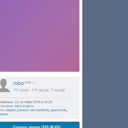
robo
8786
| 0
355
видео
409
постов
0
друзей
бавлено: 22 октября 2019 в 14:29
тегория:
Авто и мото
ги:
сервис
,
ремонт
,
автомобиль
,
двигатель
,
аражи
Скачать видео (310.38 Кб)