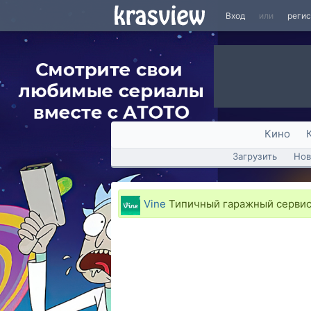
Вход
или
реги
Кино
Загрузить
Нов
Vine
Типичный гаражный серви