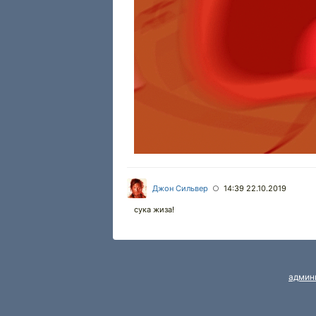
Джон Сильвер
14:39 22.10.2019
○
сука жиза!
админ