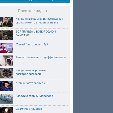
Похожее видео
Как крупные компании заставляют
своих клиентов переплачивать
ВСЯ ПРАВДА о ВОДОРОДНОЙ
ОЧИСТКЕ
"Левый" автосервис 1/3
Ремонт межосевого дифференциала
Как делают огромные
электродвигатели
"Левый" автосервис 2/3
Заводим старый Мерседес
Драмчик у пацанов