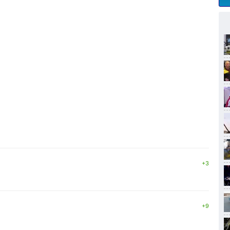
+3
+9