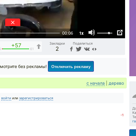
1x
00:06
Закладки
Поделиться
+57
2
4
61
Отключить рекламу
мотрите без рекламы!
с начала
|
дерево
о
войти
или
зарегистрироваться
До
Ка
-1
Те
г