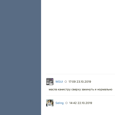
WGUI
17:09 23.10.2019
○
масла канистру сверху закинуть и нормально
Seling
14:42 22.10.2019
○