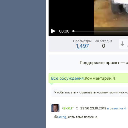
00:00
Просмотры
За сегодня
1,497
0
Поддержите проект — с
Все обсуждения.
Комментарии
4
Чтобы писать и оценивать комментарии нужн
REKRUT
23:56 23.10.2019
в ответ на ↓
○
@
Seling
,
есть тема получше