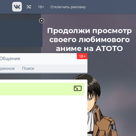
18+
Отключить рекламу
18+
Общение
тренное
Поиск