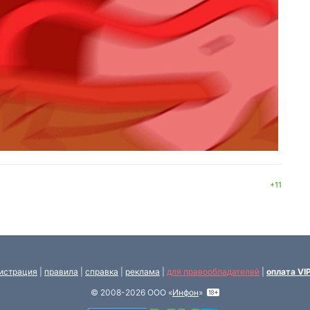
+11
истрация
|
правила
|
справка
|
реклама
|
для правообладателей
|
оплата VI
© 2008-2026 ООО «
Инфон
»