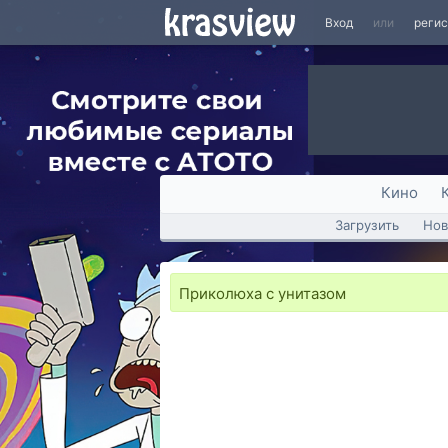
Вход
или
реги
Кино
Загрузить
Нов
Приколюха с унитазом