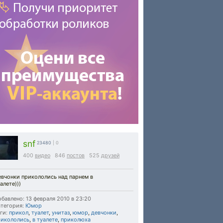
snf
23480
| 0
400
видео
846
постов
525
друзей
евчонки прикололись над парнем в
алете)))
бавлено: 13 февраля 2010 в 23:20
тегория:
Юмор
ги:
прикол
,
туалет
,
унитаз
,
юмор
,
девчонки
,
рикололись
,
в туалете
,
приколюха