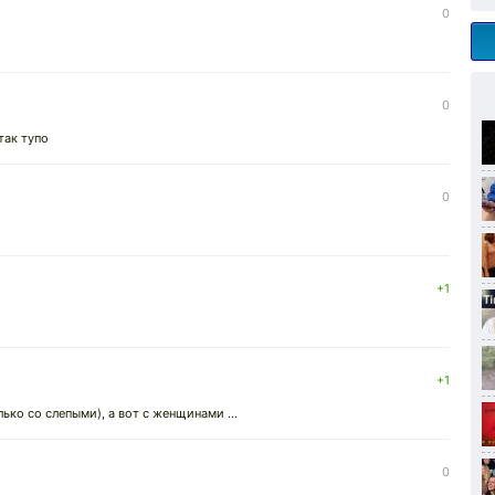
0
0
так тупо
0
+1
+1
ко со слепыми), а вот с женщинами ...
0