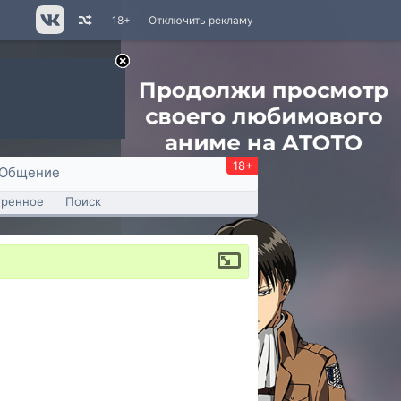
18+
Отключить рекламу
18+
Общение
тренное
Поиск