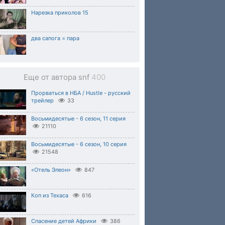
Нарезка приколов 15
два сапога = пара
Еще от автора snf
400
Прорваться в НБА / Hustle - русский
трейлер
33
Восьмидесятые - 6 сезон, 11 серия
21110
Восьмидесятые - 6 сезон, 10 серия
21548
«Отель Элеон»
847
Коп из Техаса
616
Спасение детей Африки
386