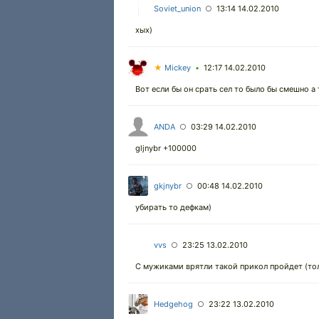
Soviet_union
13:14 14.02.2010
○
хых)
★
Mickey
12:17 14.02.2010
•
Вот если бы он срать сел то было бы смешно а 
ANDA
03:29 14.02.2010
○
gljnybr +100000
gkjnybr
00:48 14.02.2010
○
убирать то дефкам)
vvs
23:25 13.02.2010
○
С мужиками врятли такой прикол пройдет (толь
Hedgehog
23:22 13.02.2010
○