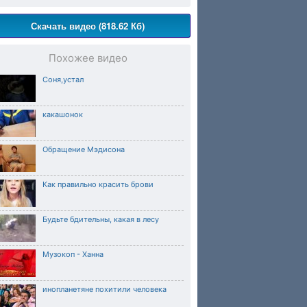
Скачать видео (818.62 Кб)
Похожее видео
Cоня,устал
какашонок
Обращение Мэдисона
Как правильно красить брови
Будьте бдительны, какая в лесу
Музокоп - Ханна
инопланетяне похитили человека