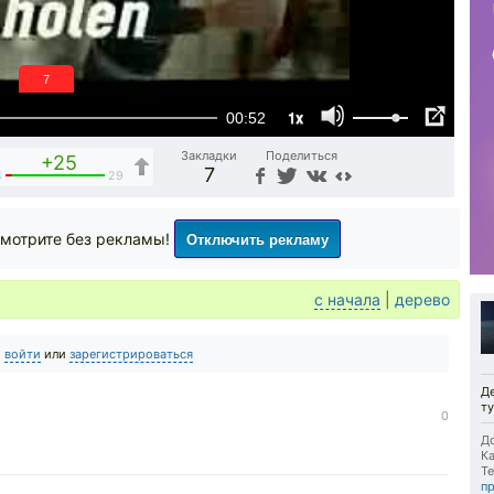
6
1x
00:52
Закладки
Поделиться
+25
7
4
29
Отключить рекламу
мотрите без рекламы!
с начала
|
дерево
о
войти
или
зарегистрироваться
Д
ту
0
До
Ка
Те
п