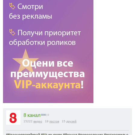
8 канал
9099
| 0
15222
видео
19
постов
15
друзей