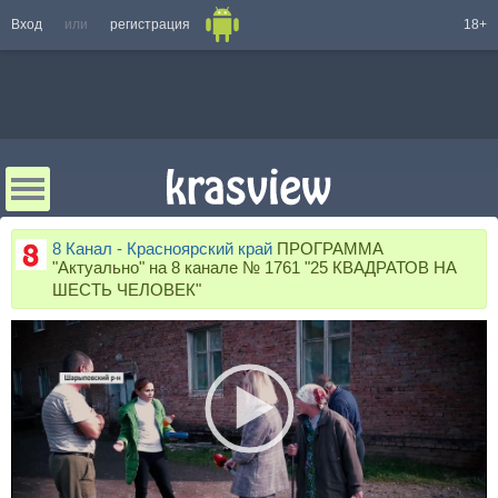
Вход
или
регистрация
18+
8 Канал - Красноярский край
ПРОГРАММА
"Актуально" на 8 канале № 1761 "25 КВАДРАТОВ НА
ШЕСТЬ ЧЕЛОВЕК"