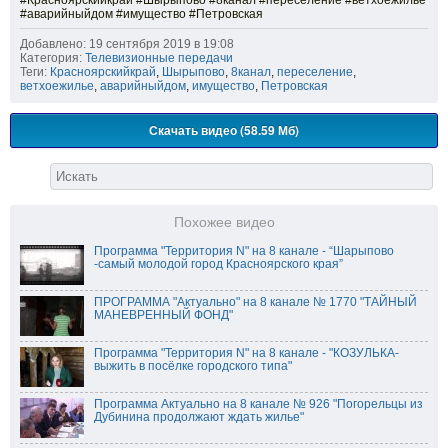
#Красноярскийкрай #Шырыпово #8канал #переселение #ветхоежилье
#аварийныйдом #имущество #Петровская
Добавлено: 19 сентября 2019 в 19:08
Категория:
Телевизионные передачи
Теги:
Красноярскийкрай
,
Шырыпово
,
8канал
,
переселение
,
ветхоежилье
,
аварийныйдом
,
имущество
,
Петровская
Скачать видео (58.59 Мб)
Похожее видео
Программа "Территория N" на 8 канале - “Шарыпово
-самый молодой город Красноярского края”
ПРОГРАММА "Актуально" на 8 канале № 1770 "ТАЙНЫЙ
МАНЕВРЕННЫЙ ФОНД"
Программа "Территория N" на 8 канале - "КОЗУЛЬКА-
выжить в посёлке городского типа"
Программа Актуально на 8 канале № 926 "Погорельцы из
Дубинина продолжают ждать жилье"