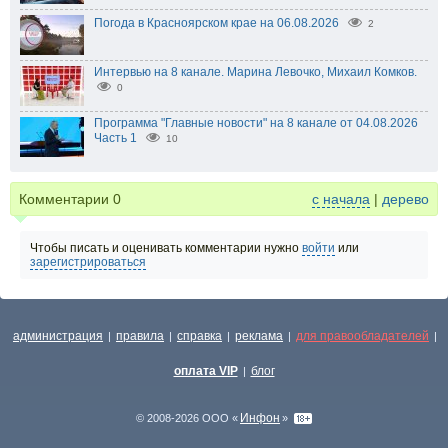
Погода в Красноярском крае на 06.08.2026
2
Интервью на 8 канале. Марина Левочко, Михаил Комков.
0
Программа "Главные новости" на 8 канале от 04.08.2026
Часть 1
10
Комментарии
0
с начала
|
дерево
Чтобы писать и оценивать комментарии нужно
войти
или
зарегистрироваться
администрация
правила
справка
реклама
для правообладателей
|
|
|
|
|
оплата VIP
блог
|
Инфон
© 2008-2026 ООО «
»