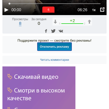
1x
00:00
06:26
6
Просмотры
За сегодня
+2
8
0
0
2
Поддержите проект — смотрите без рекламы!
Отключить рекламу
Читать комментарии