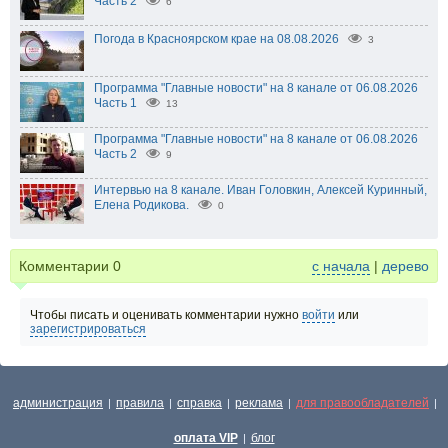
Часть 2
6
Погода в Красноярском крае на 08.08.2026
3
Программа "Главные новости" на 8 канале от 06.08.2026
Часть 1
13
Программа "Главные новости" на 8 канале от 06.08.2026
Часть 2
9
Интервью на 8 канале. Иван Головкин, Алексей Куринный,
Елена Родикова.
0
Комментарии
0
с начала
|
дерево
Чтобы писать и оценивать комментарии нужно
войти
или
зарегистрироваться
администрация
правила
справка
реклама
для правообладателей
|
|
|
|
|
оплата VIP
блог
|