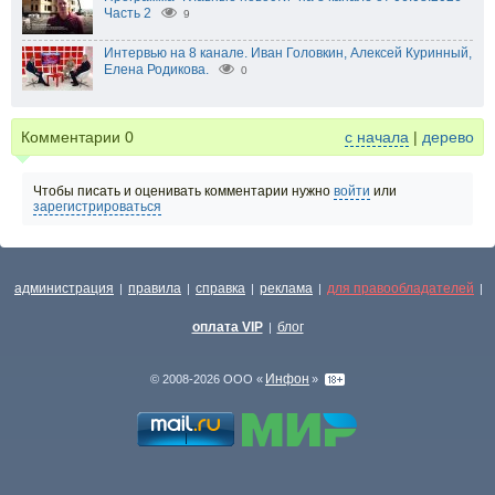
Часть 2
9
Интервью на 8 канале. Иван Головкин, Алексей Куринный,
Елена Родикова.
0
Комментарии
0
с начала
|
дерево
Чтобы писать и оценивать комментарии нужно
войти
или
зарегистрироваться
администрация
правила
справка
реклама
для правообладателей
|
|
|
|
|
оплата VIP
блог
|
Инфон
© 2008-2026 ООО «
»