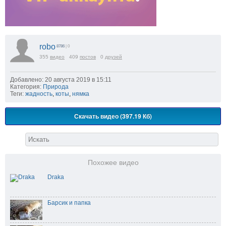
robo
8786
| 0
355
видео
409
постов
0
друзей
Добавлено: 20 августа 2019 в 15:11
Категория:
Природа
Теги:
жадность
,
коты
,
нямка
Скачать видео (397.19 Кб)
Похожее видео
Draka
Барсик и папка