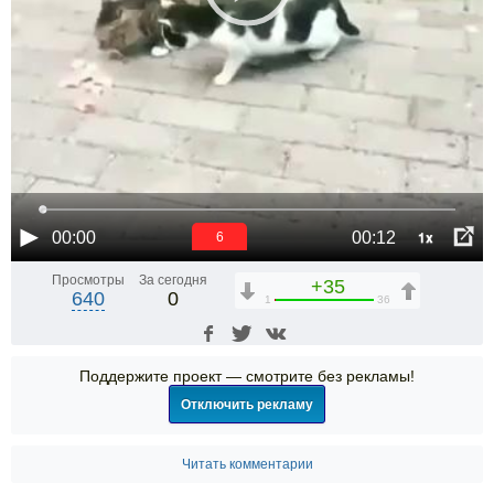
1x
00:00
00:12
6
Просмотры
За сегодня
+35
640
0
1
36
Поддержите проект — смотрите без рекламы!
Отключить рекламу
Читать комментарии