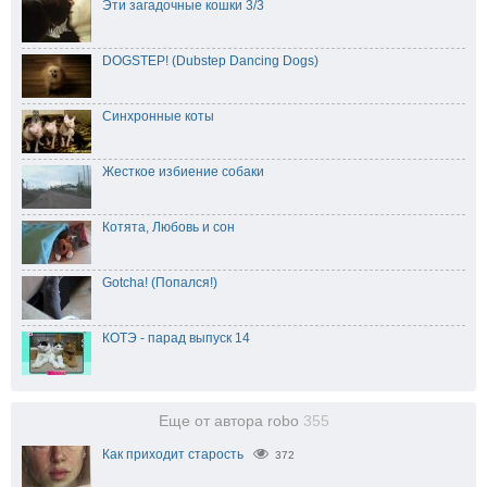
Эти загадочные кошки 3/3
DOGSTEP! (Dubstep Dancing Dogs)
Синхронные коты
Жесткое избиение собаки
Котята, Любовь и сон
Gotcha! (Попался!)
КОТЭ - парад выпуск 14
Еще от автора robo
355
Как приходит старость
372