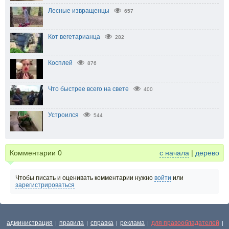
Лесные извращенцы
657
Кот вегетарианца
282
Косплей
876
Что быстрее всего на свете
400
Устроился
544
Комментарии
0
с начала
|
дерево
Чтобы писать и оценивать комментарии нужно
войти
или
зарегистрироваться
администрация
правила
справка
реклама
для правообладателей
|
|
|
|
|