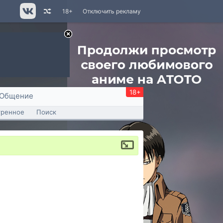
18+
Отключить рекламу
18+
Общение
тренное
Поиск