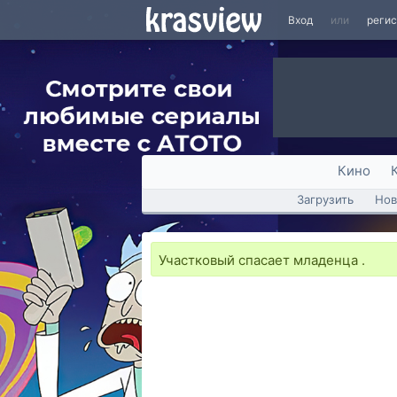
Вход
или
реги
Кино
Загрузить
Нов
Участковый спасает младенца .