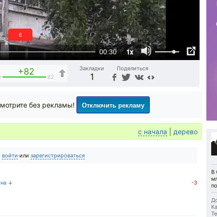
6
1x
00:30
Закладки
Поделиться
+82
1
0
82
Отключить рекламу
мотрите без рекламы!
с начала
|
дерево
о
войти
или
зарегистрироваться
В 
мл
 на ↓
-3
п
До
Ка
Те