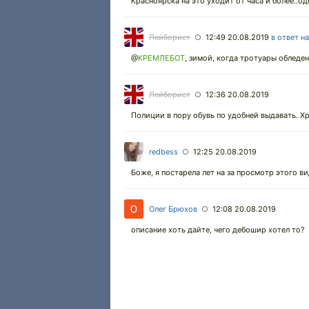
Красноярска на это уходит от часа и более..о
Лейборист
12:49 20.08.2019
в ответ н
○
@
КРЕМЛЕБОТ
,
зимой, когда тротуары обледен
Лейборист
12:36 20.08.2019
○
Полиции в пору обувь по удобней выдавать. Хр
redbess
12:25 20.08.2019
○
Боже, я постарела лет на за просмотр этого в
Олег Брюхов
12:08 20.08.2019
○
описание хоть дайте, чего дебошир хотел то?