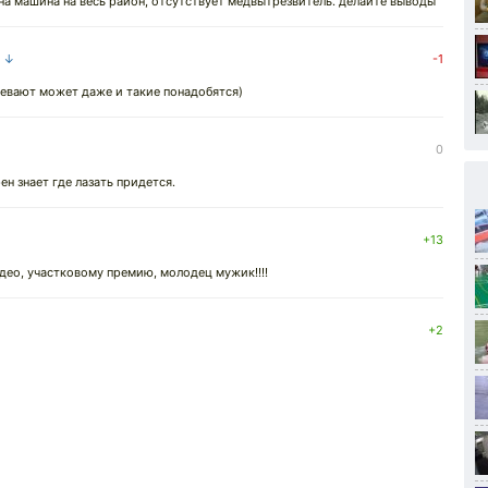
дна машина на весь район, отсутствует медвытрезвитель. делайте выводы
а ↓
-1
евают может даже и такие понадобятся)
0
ен знает где лазать придется.
+13
идео, участковому премию, молодец мужик!!!!
+2