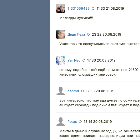
1_331059483
11:33 21.08.2019
○
Молодцы мужики!!!
Дядя Лёха
23:22 20.08.2019
○
Участковы то соскучились по системе, в кото
Yan Neu
17:36 20.08.2019
○
почему подобное всё ещё возможно в 2169?
животных, сломавших мне совок.
dapmd
17:33 20.08.2019
○
Вот интересно что мамаша думает о сожители 
ей будет серенады под окном петь будет и под
Резак
13:14 20.08.2019
○
Менты в данном случае молодцы, но решается
какое время приедет наряд полиции при пос