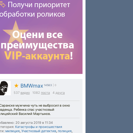
★
BMWmax
14563
| 0
537
видео
1082
поста
4
друга
Саранске мужчина чуть не выбросил в окно
аденца. Ребенка спас участковый
олицейский Василий Мартынов.
бавлено: 20 августа 2019 в 11:34
тегория:
Катастрофы и происшествия
ги:
милиция
,
Участковый детектив
,
полиция
,