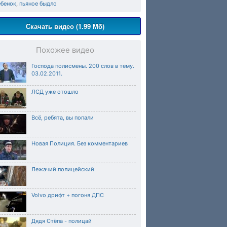
ебенок
,
пьяное быдло
Скачать видео (1.99 Мб)
Похожее видео
Господа полисмены. 200 слов в тему.
03.02.2011.
ЛСД уже отошло
Всё, ребята, вы попали
Новая Полиция. Без комментариев
Лежачий полицейский
Volvo дрифт + погоня ДПС
Дядя Стёпа - полицай