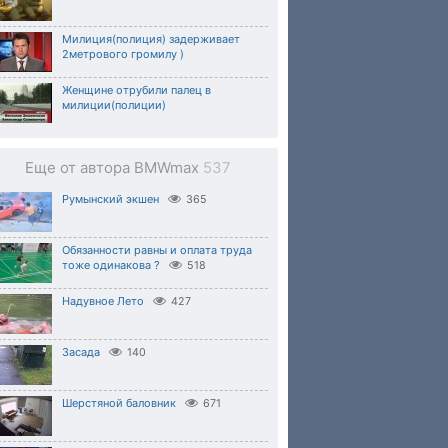
Милиция(полиция) задерживает
2метрового громилу )
Женщине отрубили палец в
милиции(полиции)
Еще от автора BMWmax
537
Румынский экшен
365
Обязанности равны и оплата труда
тоже одинакова ?
518
Надувное Лето
427
Засада
140
Шерстяной баловник
671