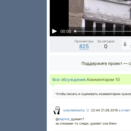
00:00
Просмотры
За сегодня
825
0
Поддержите проект — с
Все обсуждения.
Комментарии
10
Чтобы писать и оценивать комментарии нужн
sobolekkesha
22:44 21.08.2019
в ответ
○
@
dapmd
,
думает?
за словами-то следи. думает она блин