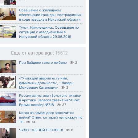
Совещание о жилищном
обеспечении граждан, пострадавших
в ходе паводка в Иркутской области
Тулун, Нижнеудинск. Совещание по
ситуации с наводнениями в
Иркутской области 29.06.2019
Еще от автора agat
15612
При Байдене такого не было
2
«"У каждой аварии есть имя,
фамилия и должность", – Лазарь
Моисеевич Каганович»
2
Россия запустила «Золотого титана»
в Арктике. Запасов хватит на 50 лет,
Время-вперёд! №718
37
Когда на самом деле закончится
война? Ответ, который не покажут по
ТВ
14
ЧУДО! СЛЕПОЙ ПРОЗРЕЛ!
8