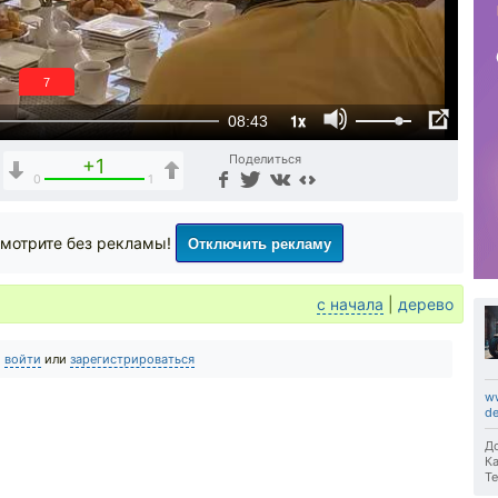
6
1x
08:43
Поделиться
+1
0
1
Отключить рекламу
мотрите без рекламы!
с начала
|
дерево
о
войти
или
зарегистрироваться
ww
d
До
Ка
Те