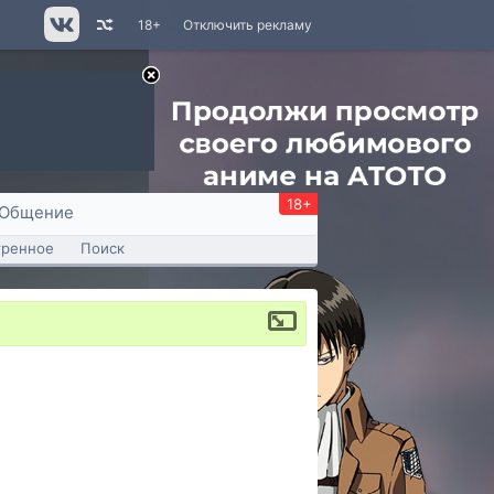
18+
Отключить рекламу
18+
Общение
тренное
Поиск