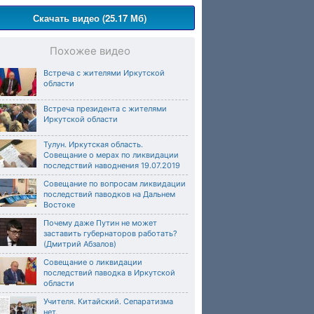
Скачать видео (25.17 Мб)
Похожее видео
Встреча с жителями Иркутской
области
Встреча президента с жителями
Иркутской области
Тулун. Иркутская область.
Совещание о мерах по ликвидации
последствий наводнения 19.07.2019
Совещание по вопросам ликвидации
последствий паводков на Дальнем
Востоке
Почему даже Путин не может
заставить губернаторов работать?
(Дмитрий Абзалов)
Совещание о ликвидации
последствий паводка в Иркутской
области
Учителя. Китайский. Сепаратизма
нет.