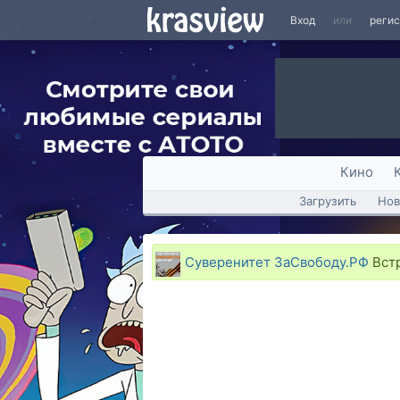
Вход
или
реги
Кино
Загрузить
Нов
Суверенитет ЗаСвободу.РФ
Встр