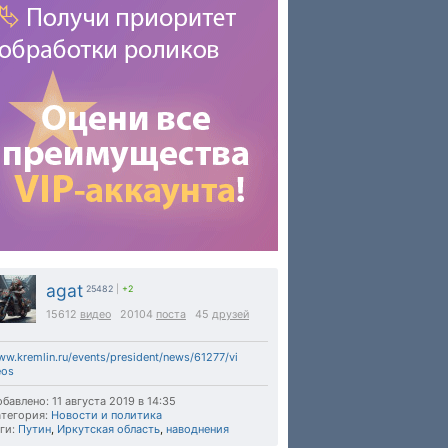
agat
25482
|
+2
15612
видео
20104
поста
45
друзей
w.kremlin.ru/events/president/news/61277/vi
eos
бавлено: 11 августа 2019 в 14:35
тегория:
Новости и политика
ги:
Путин
,
Иркутская область
,
наводнения