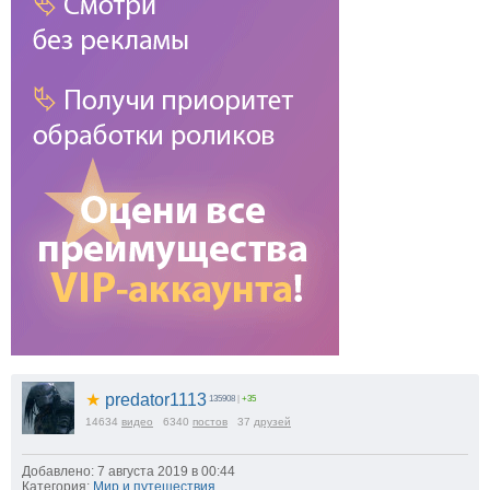
★
predator1113
135908
|
+35
14634
видео
6340
постов
37
друзей
Добавлено: 7 августа 2019 в 00:44
Категория:
Мир и путешествия