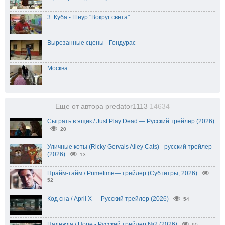
3. Куба - Шнур "Вокруг света"
Вырезанные сцены - Гондурас
Москва
Еще от автора predator1113
14634
Сыграть в ящик / Just Play Dead — Русский трейлер (2026)
20
Уличные коты (Ricky Gervais Alley Cats) - русский трейлер
(2026)
13
Прайм-тайм / Primetime— трейлер (Субтитры, 2026)
52
Код сна / April X — Русский трейлер (2026)
54
Надежда / Hope - Русский трейлер №2 (2026)
90