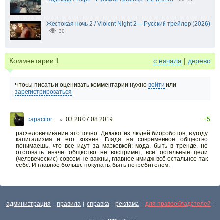
Жестокая ночь 2 / Violent Night 2— Русский трейлер (2026)
30
Комментарии
1
с начала
|
дерево
Чтобы писать и оценивать комментарии нужно
войти
или
зарегистрироваться
capacitor
03:28 07.08.2019
+5
○
расчеловечивание это точно. Делают из людей биороботов, в угоду
капитализма и его хозяев. Глядя на современное общество
понимаешь, что все идут за марковкой: мода, быть в тренде, не
отстовать иначе общество не воспримет, все остальные цели
(человеческие) совсем не важны, главное имидж всё остальное так
себе. И главное больше покупать, быть потребителем.
администрация
правила
справка
реклама
для правообладателей
|
|
|
|
|