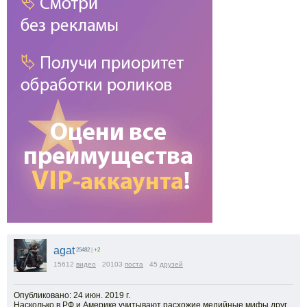
agat
25482
|
+2
15612
видео
20103
поста
45
друзей
Опубликовано: 24 июн. 2019 г.
Насколько в РФ и Америке учитывают расхожие медийные мифы друг