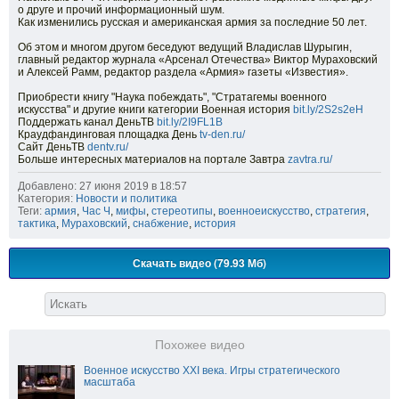
о друге и прочий информационный шум.
Как изменились русская и американская армия за последние 50 лет.
Об этом и многом другом беседуют ведущий Владислав Шурыгин,
главный редактор журнала «Арсенал Отечества» Виктор Мураховский
и Алексей Рамм, редактор раздела «Армия» газеты «Известия».
Приобрести книгу "Наука побеждать", "Стратагемы военного
искусства" и другие книги категории Военная история
bit.ly/2S2s2eH
Поддержать канал ДеньТВ
bit.ly/2I9FL1B
Краудфандинговая площадка День
tv-den.ru/
Сайт ДеньТВ
dentv.ru/
Больше интересных материалов на портале Завтра
zavtra.ru/
Добавлено: 27 июня 2019 в 18:57
Категория:
Новости и политика
Теги:
армия
,
Час Ч
,
мифы
,
стереотипы
,
военноеискусство
,
стратегия
,
тактика
,
Мураховский
,
снабжение
,
история
Скачать видео (79.93 Мб)
Похожее видео
Военное искусство XXI века. Игры стратегического
масштаба