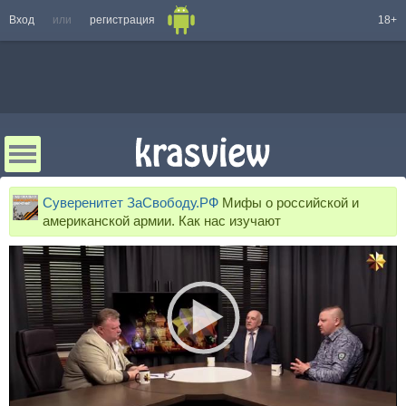
Вход
или
регистрация
18+
Суверенитет ЗаСвободу.РФ
Мифы о российской и
американской армии. Как нас изучают