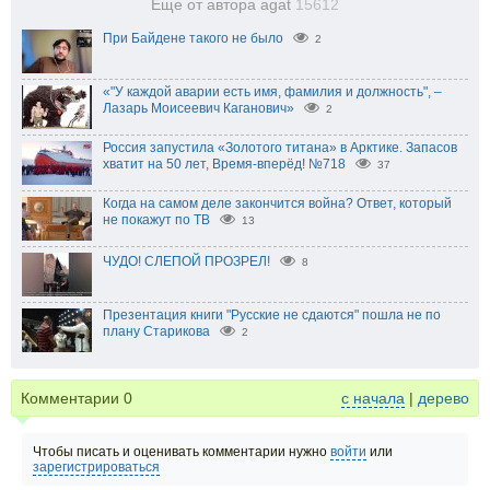
Еще от автора agat
15612
При Байдене такого не было
2
«"У каждой аварии есть имя, фамилия и должность", –
Лазарь Моисеевич Каганович»
2
Россия запустила «Золотого титана» в Арктике. Запасов
хватит на 50 лет, Время-вперёд! №718
37
Когда на самом деле закончится война? Ответ, который
не покажут по ТВ
13
ЧУДО! СЛЕПОЙ ПРОЗРЕЛ!
8
Презентация книги "Русские не сдаются" пошла не по
плану Старикова
2
Комментарии
0
с начала
|
дерево
Чтобы писать и оценивать комментарии нужно
войти
или
зарегистрироваться