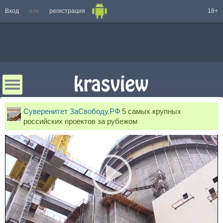
Вход
или
регистрация
18+
Суверенитет ЗаСвободу.РФ
5 самых крупных
российских проектов за рубежом