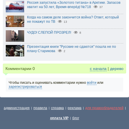
Россия запустила «Золотого титана» в Арктике. Запасов
хватит на 50 лет, Время-вперёд! №718
37
Когда на самом деле закончится война? Ответ, который
не покажут по ТВ
13
ЧУДО! СЛЕПОЙ ПРОЗРЕЛ!
8
Презентация книги "Русские не сдаются" пошла не по
плану Старикова
2
Комментарии
0
с начала
|
дерево
Чтобы писать и оценивать комментарии нужно
войти
или
зарегистрироваться
администрация
правила
справка
реклама
для правообладателей
|
|
|
|
|
оплата VIP
блог
|