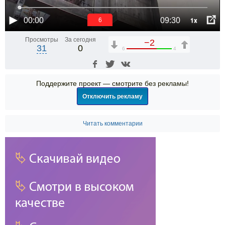
1x
00:00
09:30
6
Просмотры
За сегодня
−2
31
0
6
4
Поддержите проект — смотрите без рекламы!
Отключить рекламу
Читать комментарии