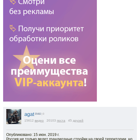
agat
25482
| 0
15612
видео
20103
поста
45
друзей
Опубликовано: 15 июн. 2019 г.
Россия не только ведет грандиозные стройки на своей территории, но