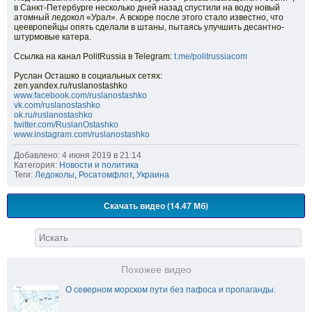
в Санкт-Петербурге несколько дней назад спустили на воду новый
атомный ледокол «Урал». А вскоре после этого стало известно, что
цеевропейцы опять сделали в штаны, пытаясь улучшить десантно-
штурмовые катера.
Ссылка на канал PolitRussia в Telegram:
t.me/politrussiacom
Руслан Осташко в социальных сетях:
zen.yandex.ru/ruslanostashko
www.facebook.com/ruslanostashko
vk.com/ruslanostashko
ok.ru/ruslanostashko
twitter.com/RuslanOstashko
www.instagram.com/ruslanostashko
Добавлено: 4 июня 2019 в 21:14
Категория:
Новости и политика
Теги:
Ледоколы
,
Росатомфлот
,
Украина
Скачать видео (14.47 Мб)
Похожее видео
О северном морском пути без пафоса и пропаганды.