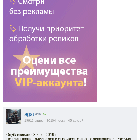
agat
25482
|
+1
15612
видео
20104
поста
45
друзей
Опубликовано: 3 июн. 2019 г.
Под завывания либералов и евроукров о «разваливающейся России»,