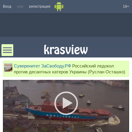
Вход
или
регистрация
18+
Суверенитет ЗаСвободу.РФ
Российский ледокол
против десантных катеров Украины (Руслан Осташко)