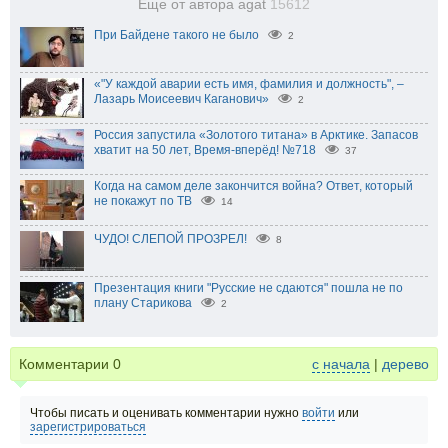
Еще от автора agat
15612
При Байдене такого не было
2
«"У каждой аварии есть имя, фамилия и должность", –
Лазарь Моисеевич Каганович»
2
Россия запустила «Золотого титана» в Арктике. Запасов
хватит на 50 лет, Время-вперёд! №718
37
Когда на самом деле закончится война? Ответ, который
не покажут по ТВ
14
ЧУДО! СЛЕПОЙ ПРОЗРЕЛ!
8
Презентация книги "Русские не сдаются" пошла не по
плану Старикова
2
Комментарии
0
с начала
|
дерево
Чтобы писать и оценивать комментарии нужно
войти
или
зарегистрироваться