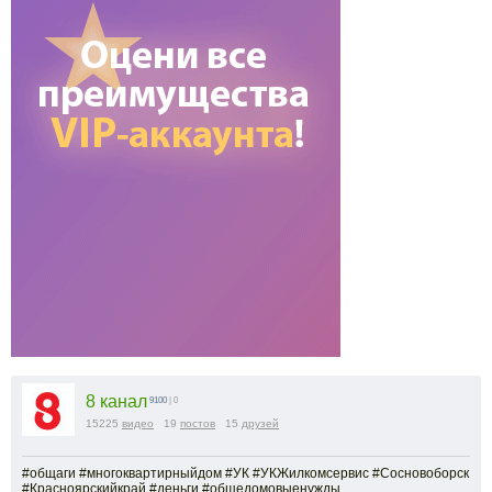
8 канал
9100
| 0
15225
видео
19
постов
15
друзей
#общаги #многоквартирныйдом #УК #УКЖилкомсервис #Сосновоборск
#Красноярскийкрай #деньги #общедомовыенужды