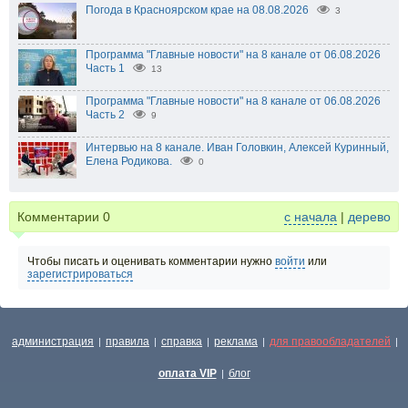
Погода в Красноярском крае на 08.08.2026
3
Программа "Главные новости" на 8 канале от 06.08.2026
Часть 1
13
Программа "Главные новости" на 8 канале от 06.08.2026
Часть 2
9
Интервью на 8 канале. Иван Головкин, Алексей Куринный,
Елена Родикова.
0
Комментарии
0
с начала
|
дерево
Чтобы писать и оценивать комментарии нужно
войти
или
зарегистрироваться
администрация
правила
справка
реклама
для правообладателей
|
|
|
|
|
оплата VIP
блог
|