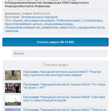
#общедомовоеимущество #коммуналка #ЖКХ #квартплата
#народныйконтроль #смирнова
Добавлено: 4 июня 2019 в 19:15
Категория:
Телевизионные передачи
Теги:
общаги
,
многоквартирныйдом
,
УКЖилкомсервис
,
Сосновоборск
,
Красноярскийкрай
,
деньги
,
общедомовыенужды
,
общедомовоеимущество
,
коммуналка
,
квартплата
,
народныйконтроль
,
смирнова
Скачать видео (46.19 Мб)
Похожее видео
Программа Народный контроль выпуск №407 "Участки
под строительство многодетным семьям"
Программа "Народный контроль" выпуск №616 "Что такое
"не везёт с УК""
Программа "Народный контроль" выпуск №636 "Световое
шоу со смертельным исходом"
Программа "Народный контроль" выпуск №622 "Платить в