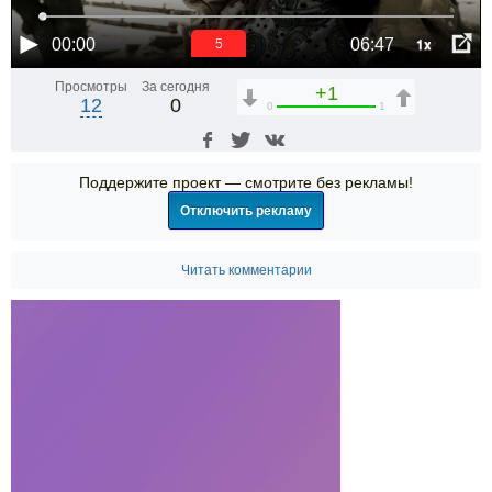
1x
00:00
06:47
4
Просмотры
За сегодня
+1
12
0
0
1
Поддержите проект — смотрите без рекламы!
Отключить рекламу
Читать комментарии