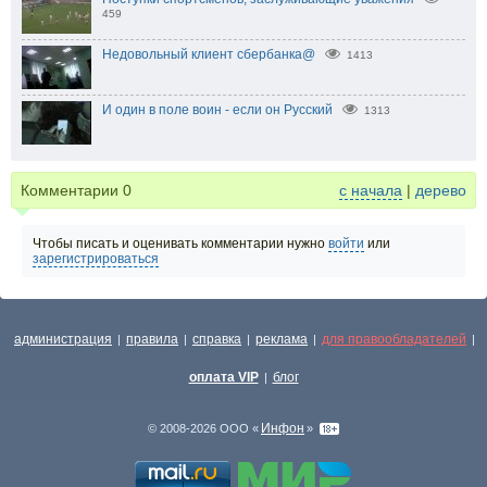
459
Недовольный клиент сбербанка@
1413
И один в поле воин - если он Русский
1313
Комментарии
0
с начала
|
дерево
Чтобы писать и оценивать комментарии нужно
войти
или
зарегистрироваться
администрация
правила
справка
реклама
для правообладателей
|
|
|
|
|
оплата VIP
блог
|
Инфон
© 2008-2026 ООО «
»