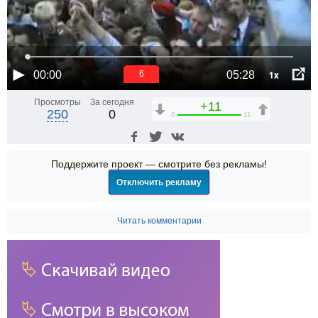
1x
00:00
05:28
6
Просмотры
За сегодня
+11
250
0
0
11
Поддержите проект — смотрите без рекламы!
Отключить рекламу
Читать комментарии