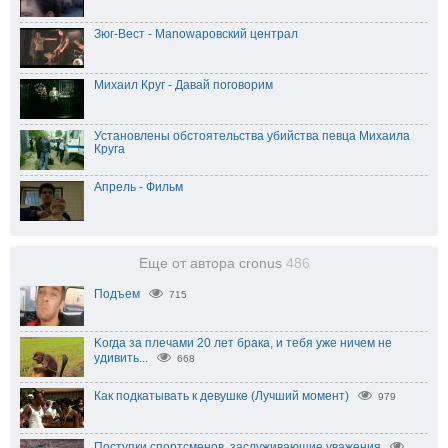
Зюг-Вест - Manowaровский централ
Михаил Круг - Давай поговорим
Установлены обстоятельства убийства певца Михаила
Круга
Апрель - Фильм
Еще от автора cronus
486
Подъем
715
Koгда за плeчaми 20 лeт бpaка, и тeбя ужe ничeм нe
yдивить...
668
Как подкатывать к девушке (Лучший момент)
979
Поступки спортсменов, заслуживающие уважения