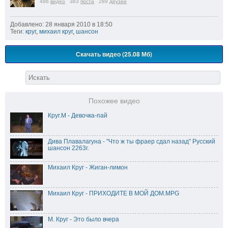
486
видео
383
поста
289
друзей
Добавлено: 28 января 2010 в 18:50
Теги:
круг
,
михаил круг
,
шансон
Скачать видео (25.08 Мб)
Похожее видео
Круг.М - Девочка-пай
Дива Плавалагуна - "Что ж ты фраер сдал назад" Русский
шансон 2263г.
Михаил Круг - Жиган-лимон
Михаил Круг - ПРИХОДИТЕ В МОЙ ДОМ.MPG
М. Круг - Это было вчера