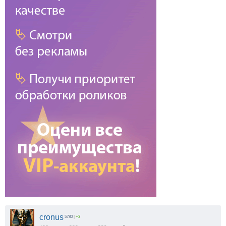
cronus
5780
|
+3